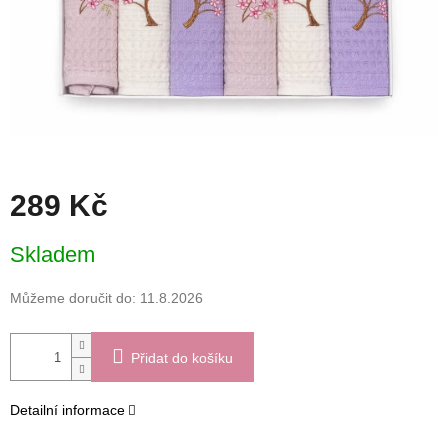
289 Kč
Měrná
Skladem
cena:
Můžeme doručit do:
11.8.2026
Přidat do košíku
Detailní informace