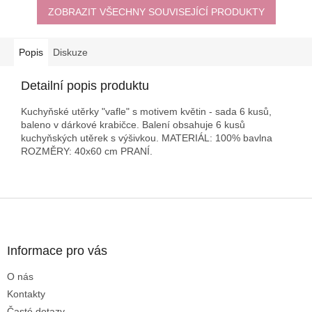
ZOBRAZIT VŠECHNY SOUVISEJÍCÍ PRODUKTY
Popis
Diskuze
Detailní popis produktu
Kuchyňské utěrky "vafle" s motivem květin - sada 6 kusů,
baleno v dárkové krabičce. Balení obsahuje 6 kusů
kuchyňských utěrek s výšivkou. MATERIÁL: 100% bavlna
ROZMĚRY: 40x60 cm PRANÍ.
Z
á
p
a
Informace pro vás
t
O nás
í
Kontakty
Časté dotazy