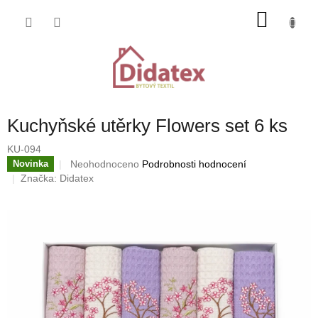
Přejít
NÁKU
na
obsah
KOŠÍK
Kuchyňské utěrky Flowers set 6 ks
KU-094
Průměrné
Neohodnoceno
Podrobnosti hodnocení
Novinka
hodnocení
Značka:
Didatex
produktu
je
0,0
z
5
hvězdiček.