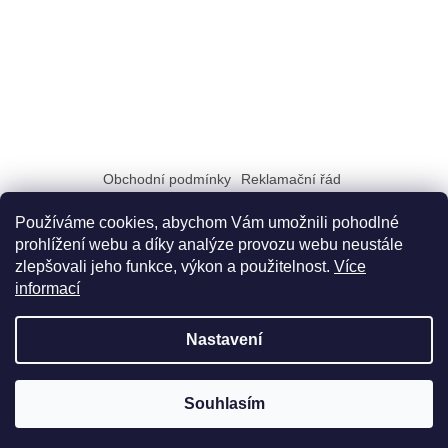
Obchodní podmínky
Reklamační řád
Zásady zpracování a ochrany osobních údajů GDPR
Doprava a možnosti platby
Dokumenty na stiahnutie
Používáme cookies, abychom Vám umožnili pohodlné
prohlížení webu a díky analýze provozu webu neustále
zlepšovali jeho funkce, výkon a použitelnost.
Více
informací
Nastavení
Vytvořil Shoptet
Souhlasím
Copyright 2026
Didatex.cz
. Všechna práva vyhrazena.