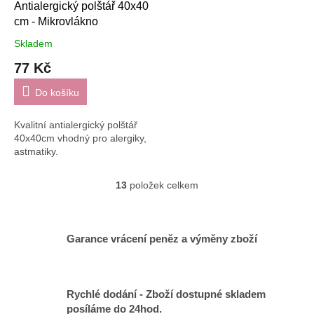
Antialergický polštář 40x40
cm - Mikrovlákno
Skladem
77 Kč
Do košíku
Kvalitní antialergický polštář
40x40cm vhodný pro alergiky,
astmatiky.
13
položek celkem
O
v
l
á
Garance vrácení peněz a výměny zboží
d
a
c
í
Rychlé dodání - Zboží dostupné skladem
p
posíláme do 24hod.
r