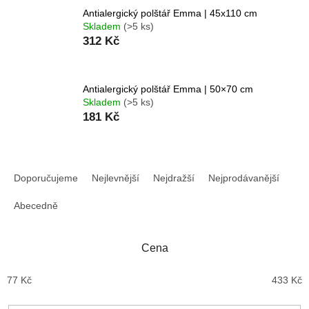
Antialergický polštář Emma | 45x110 cm
Skladem
(>5 ks)
312 Kč
Antialergický polštář Emma | 50×70 cm
Skladem
(>5 ks)
181 Kč
Ř
a
Doporučujeme
Nejlevnější
Nejdražší
Nejprodávanější
z
e
Abecedně
n
í
Cena
p
r
77
Kč
433
Kč
o
d