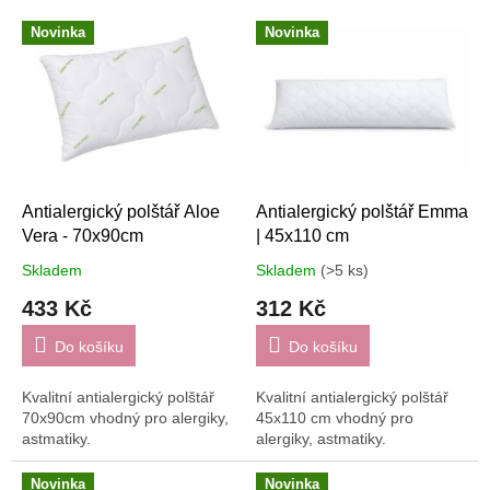
V
Novinka
Novinka
ý
p
i
s
p
r
o
d
Antialergický polštář Aloe
Antialergický polštář Emma
u
Vera - 70x90cm
| 45x110 cm
k
Skladem
Skladem
(>5 ks)
t
433 Kč
312 Kč
ů
Do košíku
Do košíku
Kvalitní antialergický polštář
Kvalitní antialergický polštář
70x90cm vhodný pro alergiky,
45x110 cm vhodný pro
astmatiky.
alergiky, astmatiky.
Novinka
Novinka