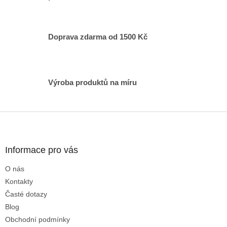
v
k
y
v
Doprava zdarma od 1500 Kč
ý
p
i
s
Výroba produktů na míru
u
Z
á
p
a
Informace pro vás
t
O nás
í
Kontakty
Časté dotazy
Blog
Obchodní podmínky