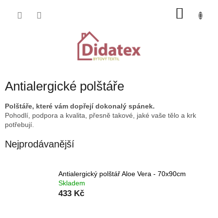
Přejít
NÁKU
na
obsah
KOŠÍK
Antialergické polštáře
Polštáře, které vám dopřejí dokonalý spánek.
Pohodlí, podpora a kvalita, přesně takové, jaké vaše tělo a krk
potřebují.
Nejprodávanější
Antialergický polštář Aloe Vera - 70x90cm
Skladem
433 Kč