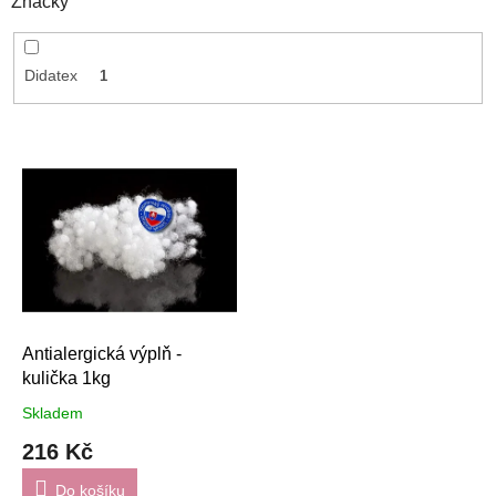
Značky
Didatex
1
V
ý
p
i
s
p
r
o
d
Antialergická výplň -
u
kulička 1kg
k
Skladem
t
216 Kč
ů
Do košíku