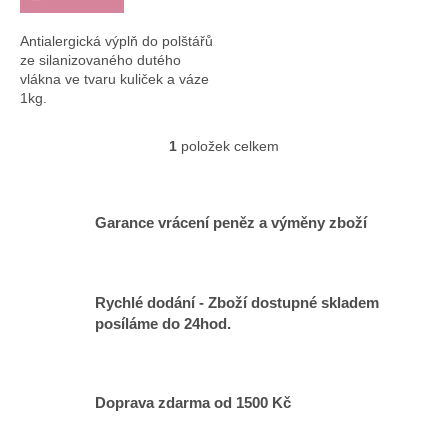
Antialergická výplň do polštářů
ze silanizovaného dutého
vlákna ve tvaru kuliček a váze
1kg.
1
položek celkem
O
v
l
á
Garance vrácení peněz a výměny zboží
d
a
c
í
Rychlé dodání - Zboží dostupné skladem
p
posíláme do 24hod.
r
v
k
y
v
Doprava zdarma od 1500 Kč
ý
p