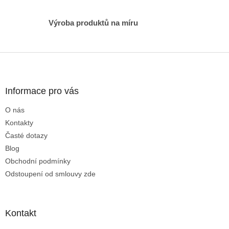
i
s
Výroba produktů na míru
u
Z
á
p
a
Informace pro vás
t
O nás
í
Kontakty
Časté dotazy
Blog
Obchodní podmínky
Odstoupení od smlouvy zde
Kontakt