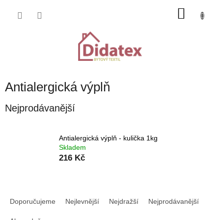
Přejít
NÁKU
na
obsah
KOŠÍK
Antialergická výplň
Nejprodávanější
Antialergická výplň - kulička 1kg
Skladem
216 Kč
Ř
a
Doporučujeme
Nejlevnější
Nejdražší
Nejprodávanější
z