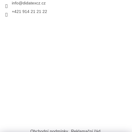
info
@
didatexcz.cz
+421 914 21 21 22
Obchodní podmínky
Reklamační řád