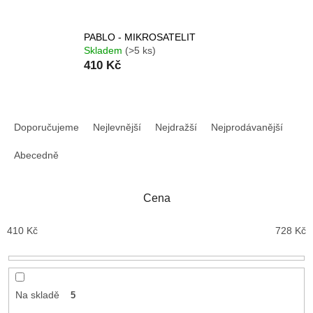
PABLO - MIKROSATELIT
Skladem
(>5 ks)
410 Kč
Ř
a
Doporučujeme
Nejlevnější
Nejdražší
Nejprodávanější
z
e
Abecedně
n
í
Cena
p
r
410
Kč
728
Kč
o
d
u
k
t
Na skladě
5
ů