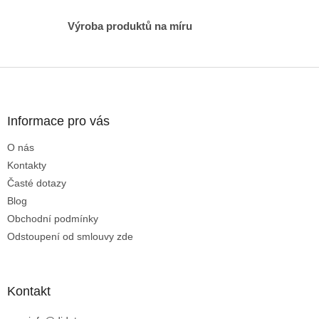
i
s
Výroba produktů na míru
u
Z
á
p
a
Informace pro vás
t
O nás
í
Kontakty
Časté dotazy
Blog
Obchodní podmínky
Odstoupení od smlouvy zde
Kontakt