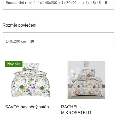
Standardní rozměr 1x 140x200 + 1x 70x90cm + 1x 45x45
5
Rozměr povlečení
140x200 cm
10
V
Novinka
ý
p
i
s
p
r
o
d
SAVOY bavlněný satén
RACHEL -
u
MIKROSATELIT