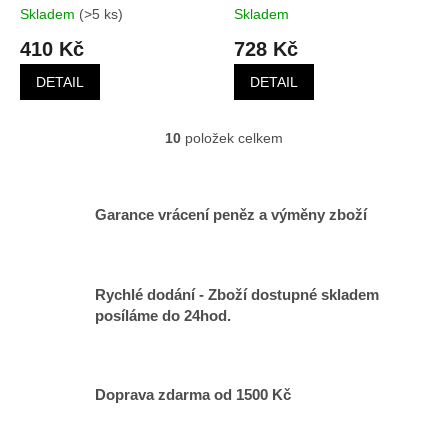
Skladem
(>5 ks)
Skladem
410 Kč
728 Kč
DETAIL
DETAIL
10
položek celkem
O
v
l
á
Garance vrácení peněz a výměny zboží
d
a
c
í
Rychlé dodání - Zboží dostupné skladem
p
posíláme do 24hod.
r
v
k
y
v
Doprava zdarma od 1500 Kč
ý
p