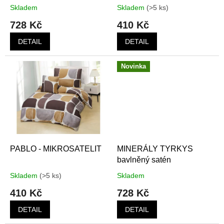
k
Skladem
Skladem
(>5 ks)
t
728 Kč
410 Kč
ů
DETAIL
DETAIL
Novinka
PABLO - MIKROSATELIT
MINERÁLY TYRKYS
bavlněný satén
Skladem
(>5 ks)
Skladem
410 Kč
728 Kč
DETAIL
DETAIL