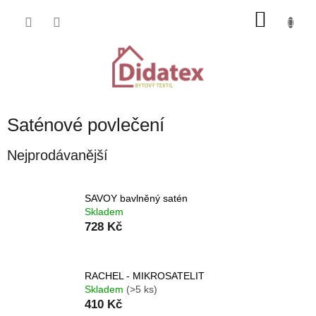
Přejít
NÁKU
na
obsah
KOŠÍK
Saténové povlečení
Nejprodávanější
SAVOY bavlněný satén
Skladem
728 Kč
RACHEL - MIKROSATELIT
Skladem
(>5 ks)
410 Kč