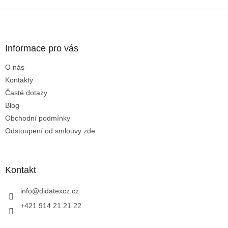
Z
á
p
a
Informace pro vás
t
O nás
í
Kontakty
Časté dotazy
Blog
Obchodní podmínky
Odstoupení od smlouvy zde
Kontakt
info
@
didatexcz.cz
+421 914 21 21 22