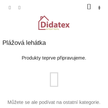
Přejít
NÁKU
na
obsah
KOŠÍK
Plážová lehátka
Produkty teprve připravujeme.
Můžete se ale podívat na ostatní kategorie.