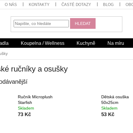
O NÁS
KONTAKTY
ČASTÉ DOTAZY
BLOG
OB
HLEDAT
adla
Koupelna / Wellness
Kuchyně
Na míru
ušky
ké ručníky a osušky
odávanější
Ručník Microplush
Dětská osuška
Starfish
50x25cm
Skladem
Skladem
73 Kč
53 Kč