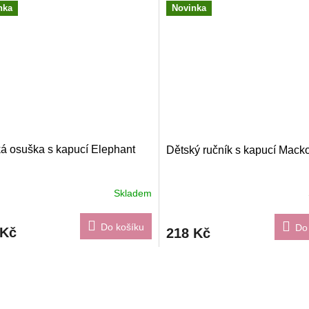
nka
Novinka
á osuška s kapucí Elephant
Dětský ručník s kapucí Mack
Skladem
Do košíku
Do
 Kč
218 Kč
O
v
l
á