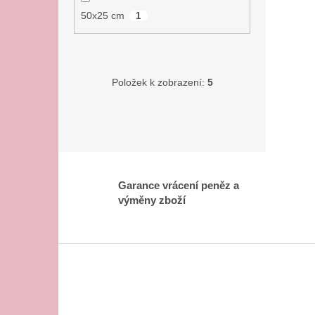
50x25 cm
1
Položek k zobrazení:
5
Garance vrácení peněz a
výměny zboží
Z
á
p
a
t