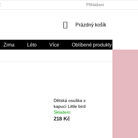
CHODNÍ PODMÍNKY
ODSTOUPENÍ OD SMLOUVY ZDE
Přihlášení
NÁKUPNÍ
Prázdný košík
KOŠÍK
Zima
Léto
Více
Oblíbené produkty
Dětská osuška s
kapucí Little bird
Skladem
218 Kč