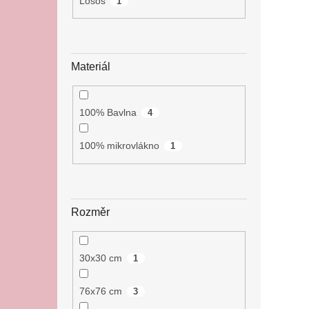
Losos
1
Materiál
100% Bavlna
4
100% mikrovlákno
1
Rozměr
30x30 cm
1
76x76 cm
3