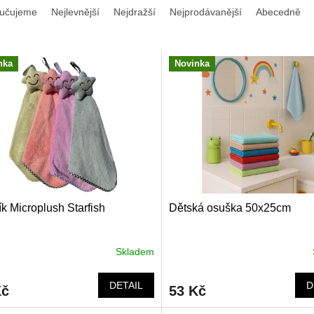
učujeme
Nejlevnější
Nejdražší
Nejprodávanější
Abecedně
nka
Novinka
k Microplush Starfish
Dětská osuška 50x25cm
Skladem
DETAIL
D
Kč
53 Kč