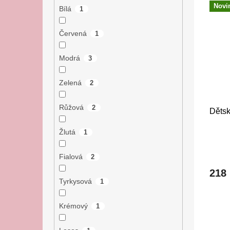
Novi
Bílá
1
Červená
1
Modrá
3
Zelená
2
Růžová
2
Dětsk
Žlutá
1
Fialová
2
218
Tyrkysová
1
Krémový
1