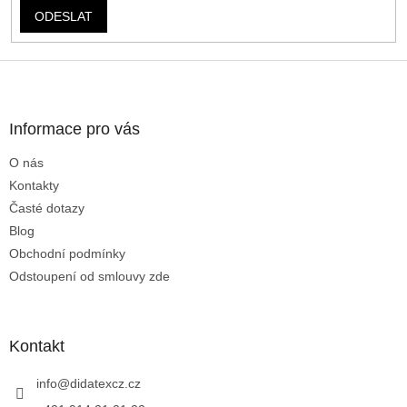
ODESLAT
Z
á
p
a
Informace pro vás
t
O nás
í
Kontakty
Časté dotazy
Blog
Obchodní podmínky
Odstoupení od smlouvy zde
Kontakt
info
@
didatexcz.cz