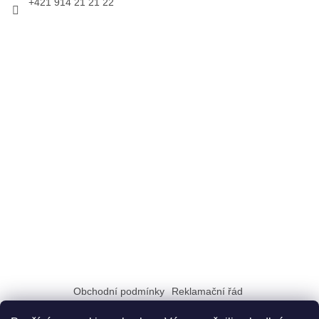
+421 914 21 21 22
Obchodní podmínky
Reklamační řád
Zásady zpracování a ochrany osobních údajů GDPR
Doprava a možnosti platby
Dokumenty na stiahnutie