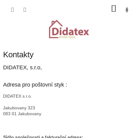
Přejít
NÁKU
na
obsah
KOŠÍK
Kontakty
DIDATEX, s.r.o,
Adresa pro poštovní styk :
DIDATEX s.r.o.
Jakubovany 323
083 01 Jakubovany
Sídlo společnosti a fakturační adresa: