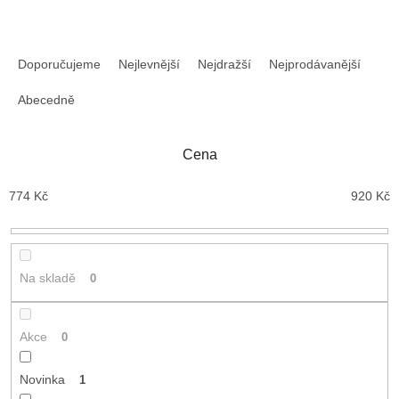
Ř
a
Doporučujeme
Nejlevnější
Nejdražší
Nejprodávanější
z
e
Abecedně
n
í
Cena
p
r
774
Kč
920
Kč
o
d
u
k
t
Na skladě
0
ů
Akce
0
Novinka
1