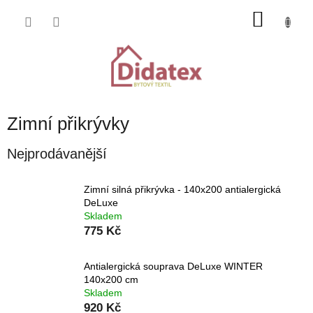
Přejít
NÁKU
na
obsah
KOŠÍK
Zimní přikrývky
Nejprodávanější
Zimní silná přikrývka - 140x200 antialergická
DeLuxe
Skladem
775 Kč
Antialergická souprava DeLuxe WINTER
140x200 cm
Skladem
920 Kč