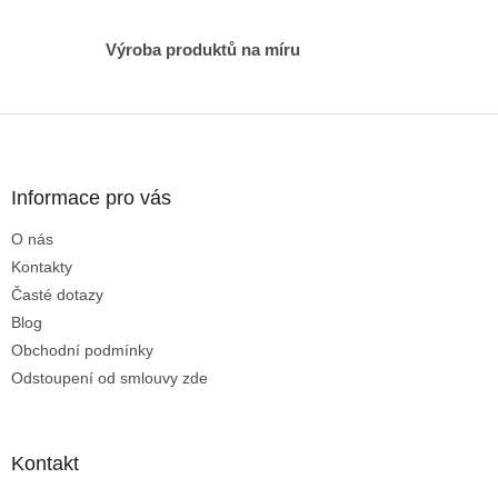
i
s
Výroba produktů na míru
u
Z
á
p
a
Informace pro vás
t
O nás
í
Kontakty
Časté dotazy
Blog
Obchodní podmínky
Odstoupení od smlouvy zde
Kontakt