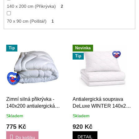
140 x 200 cm (Přikrývka)
2
70 x 90 cm (Polštář)
1
V
Tip
Novinka
ý
Tip
p
i
s
p
r
o
d
Zimní silná přikrývka -
Antialergická souprava
u
140x200 antialergická
DeLuxe WINTER 140x200
k
DeLuxe
cm
Skladem
Skladem
t
775 Kč
920 Kč
ů
DETAIL
Do košíku