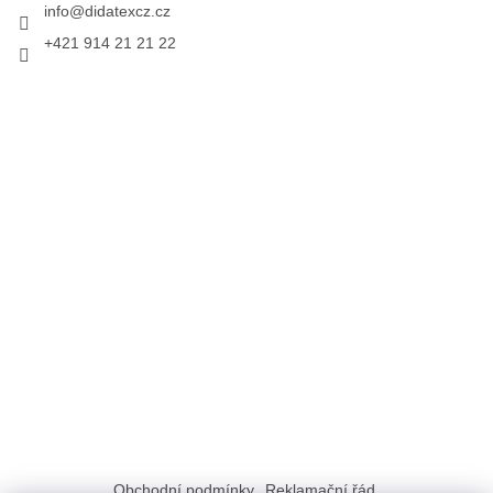
info
@
didatexcz.cz
+421 914 21 21 22
Obchodní podmínky
Reklamační řád