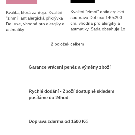
Kvalitní "zimní" antialergická
Kvalita, která zahřeje: Kvalitní
souprava DeLuxe 140x200
"zimní" antialergická přikrývka
cm, vhodná pro alergiky a
DeLuxe, vhodná pro alergiky a
astmatiky. Sada obsahuje:1x
astmatiky.
Polštář 70x90cm1xPřikrývka
140x200cm
2
položek celkem
O
v
l
á
Garance vrácení peněz a výměny zboží
d
a
c
í
Rychlé dodání - Zboží dostupné skladem
p
posíláme do 24hod.
r
v
k
y
v
Doprava zdarma od 1500 Kč
ý
p