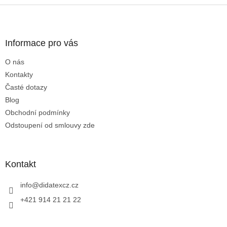
Z
á
p
a
Informace pro vás
t
O nás
í
Kontakty
Časté dotazy
Blog
Obchodní podmínky
Odstoupení od smlouvy zde
Kontakt
info
@
didatexcz.cz
+421 914 21 21 22