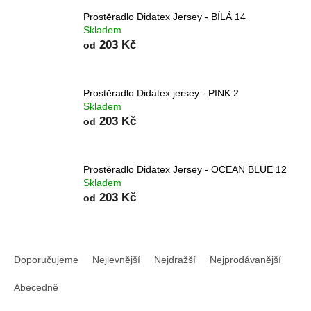
Prostěradlo Didatex Jersey - BÍLÁ 14
Skladem
203 Kč
od
Prostěradlo Didatex jersey - PINK 2
Skladem
203 Kč
od
Prostěradlo Didatex Jersey - OCEAN BLUE 12
Skladem
203 Kč
od
Ř
a
Doporučujeme
Nejlevnější
Nejdražší
Nejprodávanější
z
e
Abecedně
n