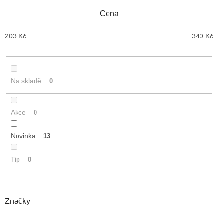
í
Cena
p
r
203
Kč
349
Kč
o
d
u
k
t
Na skladě
0
ů
Akce
0
Novinka
13
Tip
0
Značky