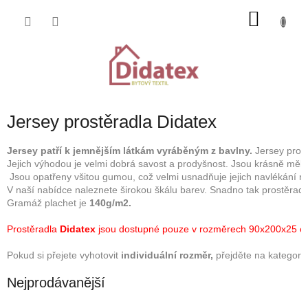
Přejít
NÁKU
na
obsah
KOŠÍK
Jersey prostěradla Didatex
Jersey patří k jemnějším látkám vyráběným z bavlny.
 Jersey pros
Jejich výhodou je velmi dobrá savost a prodyšnost. Jsou krásně měk
 Jsou opatřeny všitou gumou, což velmi usnadňuje jejich navlékání na 
V naší nabídce naleznete širokou škálu barev. Snadno tak prostěradlo
Gramáž plachet je 
140g/m2.

Prostěradla 
Didatex
 jsou dostupné pouze v rozměrech 90x200x25 cm
Pokud si přejete vyhotovit 
individuální rozměr,
 přejděte na kategorii 
Nejprodávanější