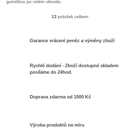
gumičkou po celém obvodu.
13
položek celkem
O
v
l
á
Garance vrácení peněz a výměny zboží
d
a
c
í
Rychlé dodání - Zboží dostupné skladem
p
posíláme do 24hod.
r
v
k
y
v
Doprava zdarma od 1500 Kč
ý
p
i
s
Výroba produktů na míru
u