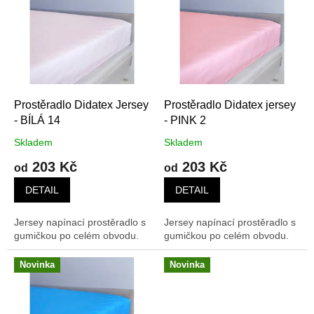
p
i
s
p
r
o
d
Prostěradlo Didatex Jersey
Prostěradlo Didatex jersey
u
- BÍLÁ 14
- PINK 2
k
Skladem
Skladem
t
203 Kč
203 Kč
ů
od
od
DETAIL
DETAIL
Jersey napínací prostěradlo s
Jersey napínací prostěradlo s
gumičkou po celém obvodu.
gumičkou po celém obvodu.
Novinka
Novinka