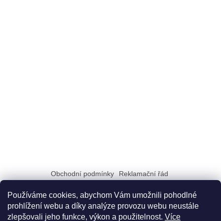
Obchodní podmínky
Reklamační řád
Zásady zpracování a ochrany osobních údajů GDPR
Doprava a možnosti platby
Dokumenty na stiahnutie
Používáme cookies, abychom Vám umožnili pohodlné
prohlížení webu a díky analýze provozu webu neustále
zlepšovali jeho funkce, výkon a použitelnost.
Více