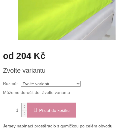
od
204 Kč
Měrná
Zvolte variantu
cena:
Rozměr
Můžeme doručit do:
Zvolte variantu
Přidat do košíku
Jersey napínací prostěradlo s gumičkou po celém obvodu.