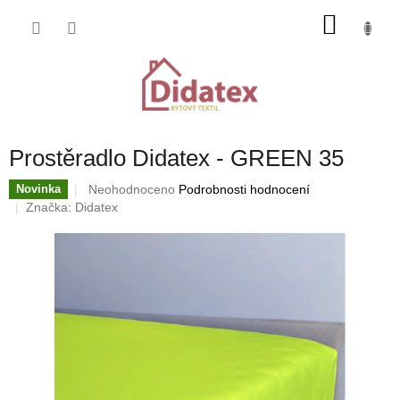
Přejít
NÁKU
na
obsah
KOŠÍK
Prostěradlo Didatex - GREEN 35
Průměrné
Neohodnoceno
Podrobnosti hodnocení
Novinka
hodnocení
Značka:
Didatex
produktu
je
0,0
z
5
hvězdiček.