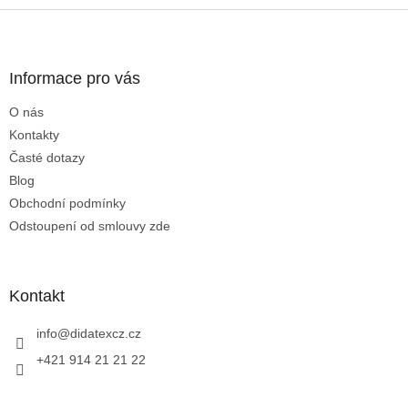
Z
á
p
a
Informace pro vás
t
O nás
í
Kontakty
Časté dotazy
Blog
Obchodní podmínky
Odstoupení od smlouvy zde
Kontakt
info
@
didatexcz.cz
+421 914 21 21 22