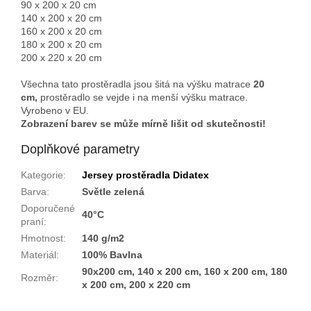
90 x 200 x 20 cm
140 x 200 x 20 cm
160 x 200 x 20 cm
180 x 200 x 20 cm
200 x 220 x 20 cm
Všechna tato prostěradla jsou šitá na výšku matrace
20
cm,
prostěradlo se vejde i na menší výšku matrace.
Vyrobeno v EU.
Zobrazení barev se může mírně lišit od skutečnosti!
Doplňkové parametry
Kategorie
:
Jersey prostěradla Didatex
Barva
:
Světle zelená
Doporučené
40°C
praní
:
Hmotnost
:
140 g/m2
Materiál
:
100% Bavlna
90x200 cm, 140 x 200 cm, 160 x 200 cm, 180
Rozměr
:
x 200 cm, 200 x 220 cm