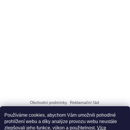
Obchodní podmínky
Reklamační řád
Zásady zpracování a ochrany osobních údajů GDPR
Doprava a možnosti platby
Dokumenty na stiahnutie
Používáme cookies, abychom Vám umožnili pohodlné
prohlížení webu a díky analýze provozu webu neustále
zlepšovali jeho funkce, výkon a použitelnost.
Více