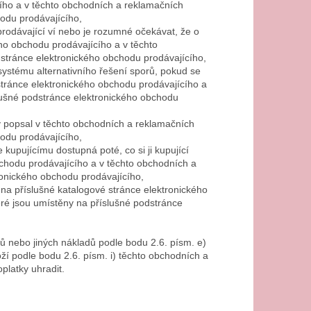
cího a v těchto obchodních a reklamačních
odu prodávajícího,
prodávající ví nebo je rozumné očekávat, že o
kého obchodu prodávajícího a v těchto
stránce elektronického obchodu prodávajícího,
ystému alternativního řešení sporů, pokud se
 stránce elektronického obchodu prodávajícího a
lušné podstránce elektronického obchodu
y popsal v těchto obchodních a reklamačních
odu prodávajícího,
kupujícímu dostupná poté, co si ji kupující
chodu prodávajícího a v těchto obchodních a
ronického obchodu prodávajícího,
na příslušné katalogové stránce elektronického
ré jsou umístěny na příslušné podstránce
ů nebo jiných nákladů podle bodu 2.6. písm. e)
í podle bodu 2.6. písm. i) těchto obchodních a
platky uhradit.