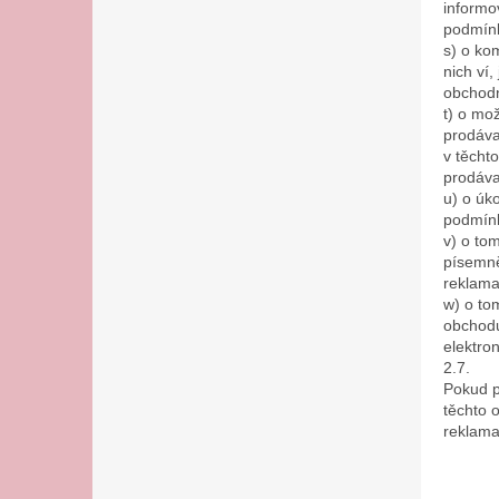
informo
podmínk
s) o ko
nich ví
obchodn
t) o mo
prodáva
v těcht
prodáva
u) o úk
podmínk
v) o to
písemně
reklama
w) o to
obchodu
elektro
2.7.
Pokud p
těchto 
reklama