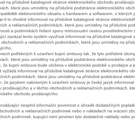
val na příslušné katalogové stránce elektronického obchodu prodávají
ách, které jsou umístěny na příslušné podstránce elektronického obch
mpatibilitě elektronického obsahu s hardwarem a softwarem, o kterých 
, je-li to vhodné informoval na příslušné katalogové stránce elektronic
ích a reklamačních podmínkách, které jsou umístěny na příslušné pod
žnosti a podmínkách řešení sporu mimosoudní cestou prostřednictvím s
jící zavázal tento systém využívat informoval na příslušné katalogové
o obchodních a reklamačních podmínkách, které jsou umístěny na přís
jícího,
onech potřebných k uzavření kupní smlouvy tak, že tyto potřebné úkon
ách, které jsou umístěny na příslušné podstránce elektronického obch
m, že kupní smlouva bude uložena v elektronické podobě u prodejce a je 
 vyžádá informoval na příslušné katalogové stránce elektronického ob
čních podmínkách, které jsou umístěny na příslušné podstránce elekt
m, že jazykem nabízeným k uzavření smlouvy je český jazyk informoval 
 prodávajícího a v těchto obchodních a reklamačních podmínkách, kte
nického obchodu prodávajícího.
rodávající nesplnil informační povinnost o úhradě dodatečných poplatk
obchodních a reklamačních podmínek nebo o nákladech na vrácení zbož
čních podmínek, kupující není povinen tyto dodatečné náklady nebo po