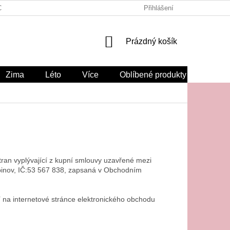
CHODNÍ PODMÍNKY
ODSTOUPENÍ OD SMLOUVY ZDE
Přihlášení
NÁKUPNÍ
Prázdný košík
KOŠÍK
Zima
Léto
Více
Oblíbené produkty
tran vyplývající z kupní smlouvy uzavřené mezi
inov, IČ:
53 567 838
, zapsaná v Obchodním
í na internetové stránce elektronického obchodu