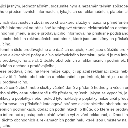
jící jasným, jednoznačným, srozumitelným a nezaměnitelným způsobe
ího o předsmluvních informacích, týkajících se reklamačních, platební
avních vlastnostech zboží nebo charakteru služby v rozsahu přiměřen
užbě informoval na příslušné katalogové stránce elektronického obchod
chodním jménu a sídle prodávajícího informoval na příslušné podstránc
o obchodních a reklamačních podmínek, které jsou umístěny na příslu
jícího,
efonním čísle prodávajícího a o dalších údajích, které jsou důležité pr
jeho elektronické pošty a číslo telefonického kontaktu, pokud je má in
 prodávajícího a v čl. 1 těchto obchodních a reklamačních podmínek, 
nického obchodu prodávajícího,
rese prodávajícího, na které může kupující uplatnit reklamaci zboží neb
val v čl. 1 těchto obchodních a reklamačních podmínek, které jsou umí
 prodávajícího,
lkové ceně zboží nebo služby včetně daně z přidané hodnoty a všech o
ebo služby cenu přiměřeně určit předem, způsob, jakým se vypočítá, j
náklady a poplatky, nebo, pokud tyto náklady a poplatky nelze určit před
 informoval na příslušné katalogové stránce elektronického obchodu pro
atebních podmínkách, dodacích podmínkách, o lhůtě, do které se prodáv
 o informaci o postupech uplatňování a vyřizování reklamací, stížností 
h těchto obchodních a reklamačních podmínek, které jsou umístěny na
jícího,