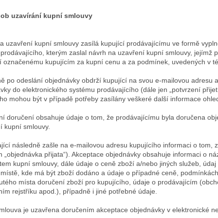
sob uzavírání kupní smlouvy
a uzavření kupní smlouvy zasílá kupující prodávajícímu ve formě vypl
 prodávajícího, kterým zaslal návrh na uzavření kupní smlouvy, jejímž
í označenému kupujícím za kupní cenu a za podmínek, uvedených v tét
ě po odeslání objednávky obdrží kupující na svou e-mailovou adresu 
vky do elektronického systému prodávajícího (dále jen „potvrzení přije
ího mohou být v případě potřeby zasílány veškeré další informace ohle
ní doručení obsahuje údaje o tom, že prodávajícímu byla doručena ob
í kupní smlouvy.
jící následně zašle na e-mailovou adresu kupujícího informaci o tom,
en „objednávka přijata“). Akceptace objednávky obsahuje informaci o názv
em kupní smlouvy, dále údaje o ceně zboží a/nebo jiných služeb, údaj
 místě, kde má být zboží dodáno a údaje o případné ceně, podmínkách
tého místa doručení zboží pro kupujícího, údaje o prodávajícím (obcho
ím rejstříku apod.), případně i jiné potřebné údaje.
mlouva je uzavřena doručením akceptace objednávky v elektronické 