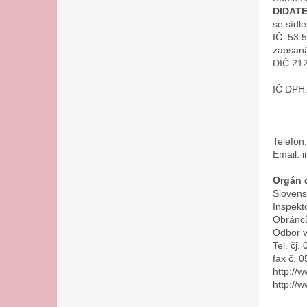
n
DIDATEX
e
se sídl
l
IČ: 53 
zapsaná
DIČ:21
IČ DPH
Telefon
Email: 
Orgán 
Slovens
Inspekt
Obránců
Odbor 
Tel. čj.
fax č. 
http://w
http://