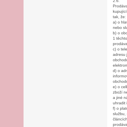
2.6.
Prodáva
kupujíc
tak, že:
a) o hl
nebo sl
b) o ob
1 těcht
prodáva
c) o tel
adresu 
obchodu
elektro
d) o ad
informo
obchodu
e) o ce
zboží n
a jiné 
uhradit
f) o pl
službu,
článcíc
prodáva