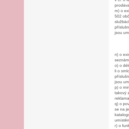
prodáva
m) o ex
502 obč
službác
přísluš
jsou um
n) o ex
seznámi
o) o dé
li o sm
přísluš
jsou um
p) o mi
takový 
reklama
q) o po
se na j
katalog
umístěn
r) o fu