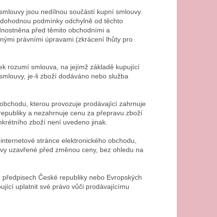
smlouvy jsou nedílnou součástí kupní smlouvy.
si dohodnou podmínky odchylně od těchto
nostněna před těmito obchodními a
nými právními úpravami (zkrácení lhůty pro
 rozumí smlouva, na jejímž základě kupující
smlouvy, je-li zboží dodáváno nebo služba
 obchodu, kterou provozuje prodávající zahrnuje
republiky a nezahrnuje cenu za přepravu zboží
nkrétního zboží není uvedeno jinak.
i internetové stránce elektronického obchodu,
uvy uzavřené před změnou ceny, bez ohledu na
ch předpisech České republiky nebo Evropských
ící uplatnit své právo vůči prodávajícímu