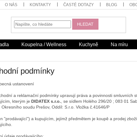
O NÁS
KONTAKTY
ČASTÉ DOTAZY
BLOG
OB
HLEDAT
adla
Koupelna / Wellness
Kuchyně
Na míru
hodní podmínky
becná ustanovení
chodní a reklamační podmínky upravují práva a povinnosti smluvních s
jícím, kterým je
DIDATEX s.r.o.
, se sídlem Holého 296/20 ; 083 01 Sab
ku Okresního soudu Prešov, Oddíl: S.r.o.
Vlo
ž
ka
č
.41646/P
en "prodávající") a kupujícím, jejímž předmětem je koupě a prodej zbož
jícího.
ní údaje prodávajícího: