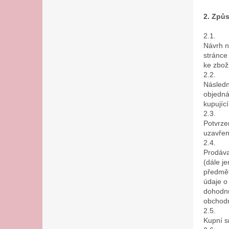
2. Způ
2.1.
Návrh n
stránce
ke zbož
2.2.
Následn
objedná
kupujíc
2.3.
Potvrze
uzavřen
2.4.
Prodáva
(dále j
předmět
údaje o
dohodnu
obchodn
2.5.
Kupní s