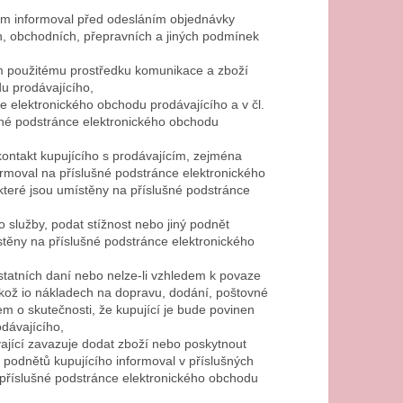
m informoval před odesláním objednávky
ch, obchodních, přepravních a jiných podmínek
ém použitému prostředku komunikace a zboží
u prodávajícího,
e elektronického obchodu prodávajícího a v čl.
šné podstránce elektronického obchodu
o kontakt kupujícího s prodávajícím, zejména
formoval na příslušné podstránce elektronického
které jsou umístěny na příslušné podstránce
o služby, podat stížnost nebo jiný podnět
stěny na příslušné podstránce elektronického
statních daní nebo nelze-li vzhledem k povaze
akož io nákladech na dopravu, dodání, poštovné
em o skutečnosti, že kupující je bude povinen
dávajícího,
ající zavazuje dodat zboží nebo poskytnout
a podnětů kupujícího informoval v příslušných
 příslušné podstránce elektronického obchodu