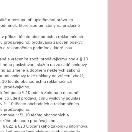
hůtě a postupu při uplatňování práva na
podmínek, které jsou umístěny na příslušné
a v příloze těchto obchodních a reklamačních
 prodávajícího; prodávající zároveň poskytl
h a reklamačních podmínek, které jsou
ojené s vrácením zboží prodávajícímu podle § 10
oží nebo poskytování služeb na základě smlouvy
ího ao změně a doplnění některých zákonů
d kupní smlouvy také náklady na vrácení zboží,
čl. 10 těchto obchodních a reklamačních
u prodávajícího,
 plnění podle § 10 ods. 5 Zákona o ochraně
té, co udělil prodávajícímu výslovný souhlas
 v čl. 10 těchto obchodních a reklamačních
u prodávajícího,
formoval v čl. 10 těchto obchodních a
ického obchodu prodávajícího,
st. § 622 a 623 Občanského zákoníku informoval
říslušné podstránce elektronického obchodu