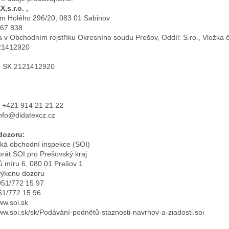
,s.r.o. ,
em Holého 296/20, 083 01 Sabinov
567 838
 v Obchodním rejstříku Okresního soudu Prešov, Oddíl: S.ro., Vložka c
21412920
: SK 2121412920
: +421 914 21 21 22
info@didatexcz.cz
dozoru:
ká obchodní inspekce (SOI)
orát SOI pro Prešovský kraj
 míru 6, 080 01 Prešov 1
výkonu dozoru
 051/772 15 97
051/772 15 96
ww.soi.sk
www.soi.sk/sk/Podávání-podnětů-staznosti-navrhov-a-ziadosti.soi