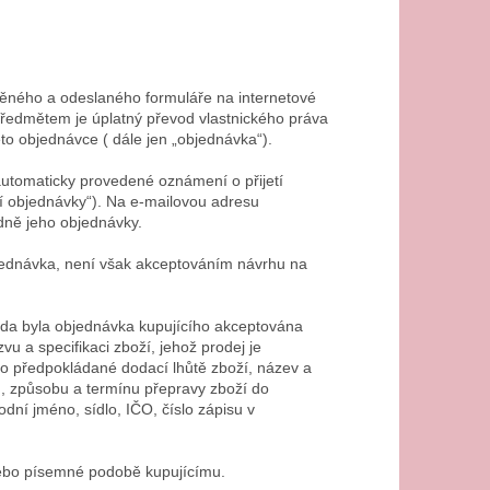
něného a odeslaného formuláře na internetové
 předmětem je úplatný převod vlastnického práva
o objednávce ( dále jen „objednávka“).
automaticky provedené oznámení o přijetí
tí objednávky“). Na e-mailovou adresu
dně jeho objednávky.
jednávka, není však akceptováním návrhu na
 zda byla objednávka kupujícího akceptována
u a specifikaci zboží, jehož prodej je
 o předpokládané dodací lhůtě zboží, název a
, způsobu a termínu přepravy zboží do
dní jméno, sídlo, IČO, číslo zápisu v
nebo písemné podobě kupujícímu.