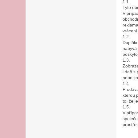
1.1.
Tyto ob
V přípa
obchodn
reklama
vrácení
1.2.
Doplňko
nabývá 
poskyto
1.3.
Zobraze
i daň z
nebo ji
1.4.
Prodáva
kterou 
to, že j
1.5.
V přípa
společe
prostře