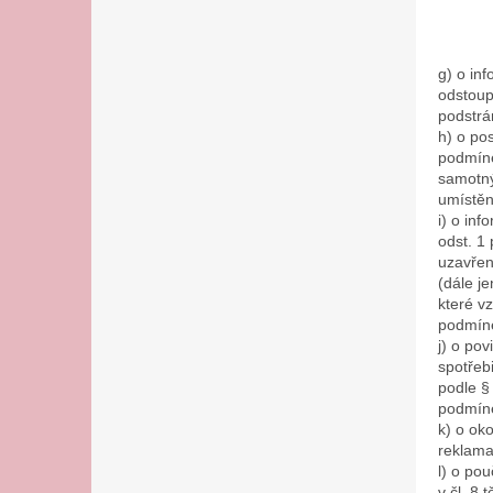
g) o in
odstoup
podstrá
h) o po
podmíne
samotný
umístěn
i) o in
odst. 1
uzavřen
(dále j
které v
podmíne
j) o po
spotřebi
podle §
podmíne
k) o ok
reklama
l) o po
v čl. 8