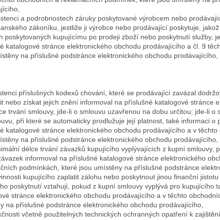
jícího,
istenci a podrobnostech záruky poskytované výrobcem nebo prodávající
anského zákoníku, jestliže ji výrobce nebo prodávající poskytuje, jako
h poskytovaných kupujícímu po prodeji zboží nebo poskytnutí služby, j
né katalogové stránce elektronického obchodu prodávajícího a čl. 9 tě
ístěny na příslušné podstránce elektronického obchodu prodávajícího,
istenci příslušných kodexů chování, které se prodávající zavázal dodrž
t nebo získat jejich znění informoval na příslušné katalogové stránce 
lce trvání smlouvy, jde-li o smlouvu uzavřenou na dobu určitou; jde-li
louvu, při které se automaticky prodlužuje její platnost, také informac
né katalogové stránce elektronického obchodu prodávajícího a v těcht
ístěny na příslušné podstránce elektronického obchodu prodávajícího,
nimální délce trvání závazků kupujícího vyplývajících z kupní smlouvy,
závazek informoval na příslušné katalogové stránce elektronického ob
čních podmínkách, které jsou umístěny na příslušné podstránce elekt
vinnosti kupujícího zaplatit zálohu nebo poskytnout jinou finanční jisto
eho poskytnutí vztahují, pokud z kupní smlouvy vyplývá pro kupujícího 
ové stránce elektronického obchodu prodávajícího a v těchto obchodní
y na příslušné podstránce elektronického obchodu prodávajícího,
nkčnosti včetně použitelných technických ochranných opatření k zajištění