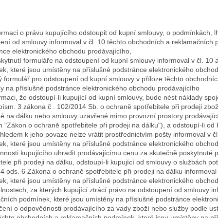
formaci o právu kupujícího odstoupit od kupní smlouvy, o podmínkách, l
ení od smlouvy informoval v čl. 10 těchto obchodních a reklamačních 
nce elektronického obchodu prodávajícího,
skytnutí formuláře na odstoupení od kupní smlouvy informoval v čl. 10 
k, které jsou umístěny na příslušné podstránce elektronického obchodu
 formulář pro odstoupení od kupní smlouvy v příloze těchto obchodníc
y na příslušné podstránce elektronického obchodu prodávajícího
formaci, že odstoupí-li kupující od kupní smlouvy, bude nést náklady sp
 písm. 3 zákona č . 102/2014 Sb. o ochraně spotřebitele při prodeji zb
é na dálku nebo smlouvy uzavřené mimo provozní prostory prodávajíc
en "Zákon o ochraně spotřebitele při prodeji na dálku"), a odstoupí-li o
zhledem k jeho povaze nelze vrátit prostřednictvím pošty informoval v 
k, které jsou umístěny na příslušné podstránce elektronického obchod
vinnosti kupujícího uhradit prodávajícímu cenu za skutečně poskytnuté
tele při prodeji na dálku, odstoupí-li kupující od smlouvy o službách po
 4 ods. 6 Zákona o ochraně spotřebitele při prodeji na dálku informoval
k, které jsou umístěny na příslušné podstránce elektronického obchod
olnostech, za kterých kupující ztrácí právo na odstoupení od smlouvy in
čních podmínek, které jsou umístěny na příslušné podstránce elektron
učení o odpovědnosti prodávajícího za vady zboží nebo služby podle u
 těchto obchodních a reklamačních podmínek, které jsou umístěny na p