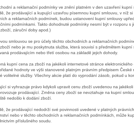
chodní a reklamační podmínky ve znění platném v den uzavření kupní 
dě, že prodávající a kupující uzavřou písemnou kupní smlouvu, v níž 
ích a reklamačních podmínek, budou ustanovení kupní smlouvy upřed
čními podmínkami. Takto dohodnuté podmínky nesmí být v rozporu s ji
 zboží, záruční doby apod.)
vou smlouvou se pro účely těchto obchodních a reklamačních podmínek
zboží nebo je mu poskytnuta služba, která souvisí s předmětem kupní 
vaná prodávajícím nebo třetí osobou na základě jejich dohody.
ná kupní cena za zboží na jakékoli internetové stránce elektronického
 přidané hodnoty ve výši stanovené platným právním předpisem České 
né volitelné služby. Všechny akcie platí do vyprodání zásob, pokud u ko
jící si vyhrazuje právo kdykoli upravit cenu zboží uvedenou na jakékol
provozuje prodávající. Změna ceny zboží se nevztahuje na kupní smlo
eště nedošlo k dodání zboží.
dě, že prodávající nedodrží své povinnosti uvedené v platných právní
nství nebo v těchto obchodních a reklamačních podmínkách, může kupuj
dnictvím příslušného soudu.