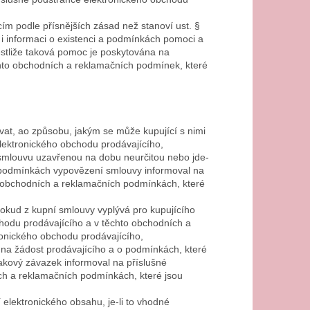
m podle přísnějších zásad než stanoví ust. §
ž i informaci o existenci a podmínkách pomoci a
estliže taková pomoc je poskytována na
chto obchodních a reklamačních podmínek, které
ovat, ao způsobu, jakým se může kupující s nimi
elektronického obchodu prodávajícího,
 o smlouvu uzavřenou na dobu neurčitou nebo jde-
i o podmínkách vypovězení smlouvy informoval na
o obchodních a reklamačních podmínkách, které
 pokud z kupní smlouvy vyplývá pro kupujícího
chodu prodávajícího a v těchto obchodních a
ronického obchodu prodávajícího,
tu na žádost prodávajícího a o podmínkách, které
takový závazek informoval na příslušné
ch a reklamačních podmínkách, které jsou
 elektronického obsahu, je-li to vhodné