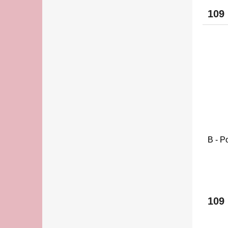
109
B - P
109