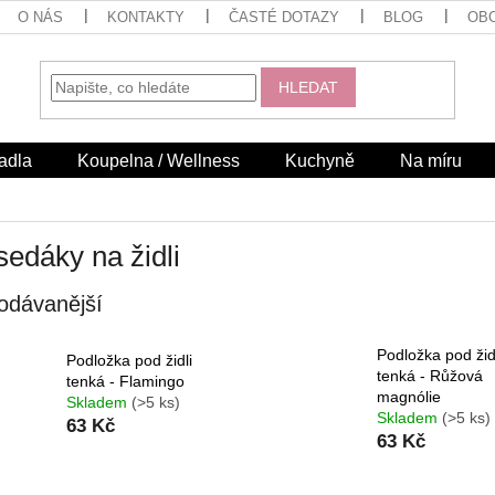
O NÁS
KONTAKTY
ČASTÉ DOTAZY
BLOG
OB
HLEDAT
adla
Koupelna / Wellness
Kuchyně
Na míru
edáky na židli
odávanější
Podložka pod žid
Podložka pod židli
tenká - Růžová
tenká - Flamingo
magnólie
Skladem
(>5 ks)
Skladem
(>5 ks)
63 Kč
63 Kč