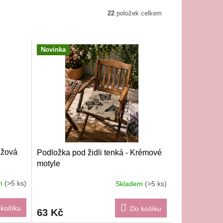
22
položek celkem
Novinka
ůžová
Podložka pod židli tenká - Krémové
motyle
em
(>5 ks)
Skladem
(>5 ks)
košíku
Do košíku
63 Kč