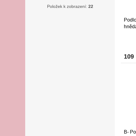
Položek k zobrazení:
22
Podlo
hněd
109
B- Po