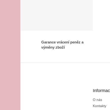
Garance vrácení peněz a
výměny zboží
Z
á
p
a
t
Informac
í
O nás
Kontakty