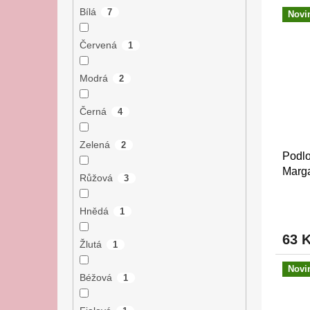
Bílá
7
Novi
Červená
1
Modrá
2
Černá
4
Zelená
2
Podlo
Marga
Růžová
3
Hnědá
1
63 
Žlutá
1
Novi
Béžová
1