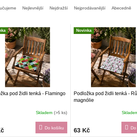
učujeme
Nejlevnější
Nejdražší
Nejprodávanější
Abecedně
nka
Novinka
žka pod židli tenká - Flamingo
Podložka pod židli tenká - R
magnólie
Skladem
(>5 ks)
Sklad
Do košíku
Do 
Kč
63 Kč