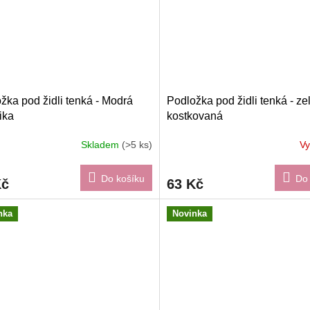
žka pod židli tenká - Modrá
Podložka pod židli tenká - ze
ika
kostkovaná
Skladem
(>5 ks)
V
Do košíku
Do 
Kč
63 Kč
nka
Novinka