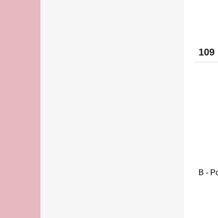
109
B - P