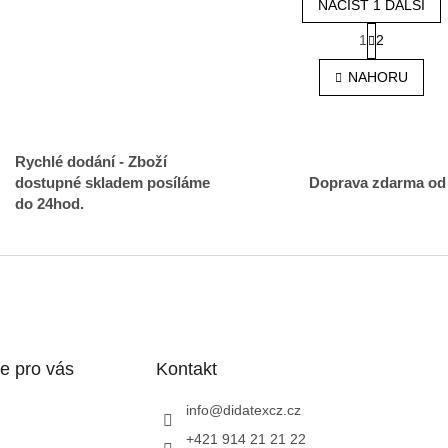
NAČÍST 1 DALŠÍ
S
1
2
O
t
r
v
NAHORU
á
l
n
á
k
d
o
a
v
Rychlé dodání - Zboží
c
á
í
dostupné skladem posíláme
Doprava zdarma od
n
p
í
do 24hod.
r
v
k
y
v
ý
p
i
e pro vás
Kontakt
s
u
info
@
didatexcz.cz
+421 914 21 21 22