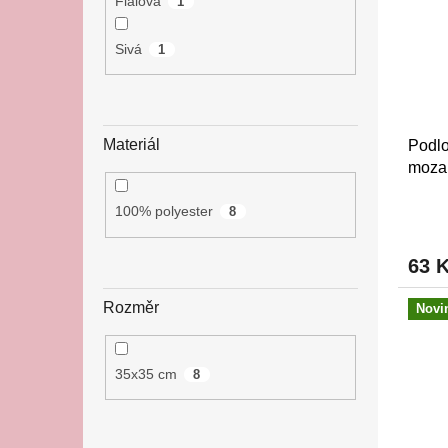
Fialová
1
Sivá
1
Materiál
Podlo
moza
100% polyester
8
63 
Rozměr
Novi
35x35 cm
8