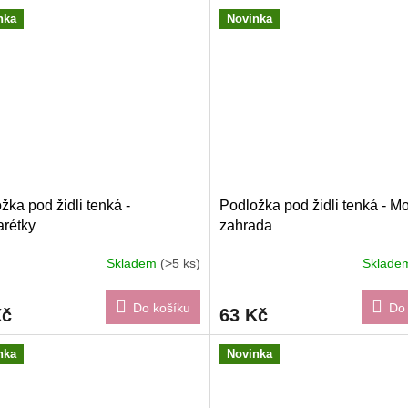
nka
Novinka
žka pod židli tenká -
Podložka pod židli tenká - Mo
rétky
zahrada
Skladem
(>5 ks)
Sklad
Do košíku
Do 
Kč
63 Kč
nka
Novinka