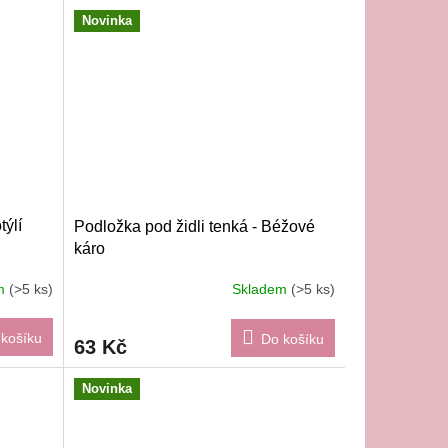
Novinka
týlí
Podložka pod židli tenká - Béžové
káro
em
(>5 ks)
Skladem
(>5 ks)
košíku
Do košíku
63 Kč
Novinka