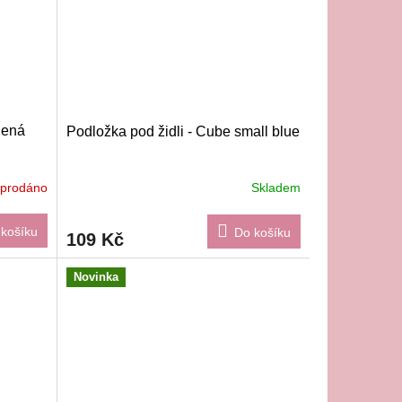
lená
Podložka pod židli - Cube small blue
yprodáno
Skladem
košíku
Do košíku
109 Kč
Novinka