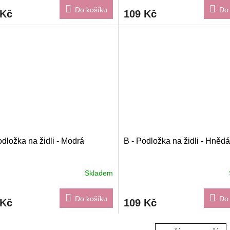
Do košíku
Do 
 Kč
109 Kč
odložka na židli - Modrá
B - Podložka na židli - Hněd
Skladem
Do košíku
Do 
 Kč
109 Kč