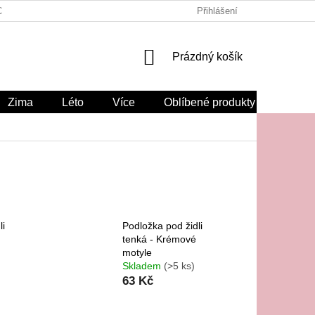
CHODNÍ PODMÍNKY
ODSTOUPENÍ OD SMLOUVY ZDE
Přihlášení
NÁKUPNÍ
Prázdný košík
KOŠÍK
Zima
Léto
Více
Oblíbené produkty
li
Podložka pod židli
tenká - Krémové
motyle
Skladem
(>5 ks)
63 Kč