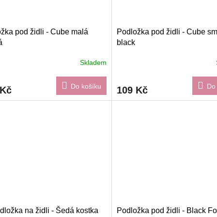
žka pod židli - Cube malá
Podložka pod židli - Cube sm
á
black
Skladem
Do košíku
Do 
 Kč
109 Kč
dložka na židli - Šedá kostka
Podložka pod židli - Black Fo