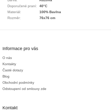
Doporučené praní
:
40°C
Materiál
:
100% Bavlna
Rozměr
:
76x76 cm
Z
á
p
a
Informace pro vás
t
O nás
í
Kontakty
Časté dotazy
Blog
Obchodní podmínky
Odstoupení od smlouvy zde
Kontakt