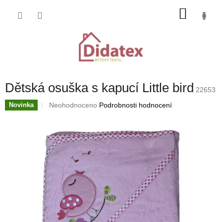
Přejít
NÁKU
na
obsah
KOŠÍK
Dětská osuška s kapucí Little bird
22653
Průměrné
Neohodnoceno
Podrobnosti hodnocení
Novinka
hodnocení
produktu
je
0,0
z
5
hvězdiček.