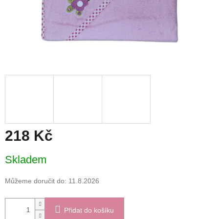
218 Kč
Měrná
Skladem
cena:
Můžeme doručit do:
11.8.2026
Přidat do košíku