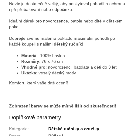
Navíc je dostatečně velký, aby poskytoval pohodlí a ochranu
i při přebalování nebo odpočinku.
Ideální dárek pro novorozence, batole nebo dítě v dětském
pokoji.
Dopřejte svému malému pokladu maximální pohodlí po
každé koupeli s našimi
dětský ručník
!
Materiál
: 100% bavlna
Rozměry
: 76 x 76 cm
Vhodné pro
: novorozenci, batolata a děti do 3 let
Ukázka
: veselý dětský motiv
Komfort, který vaše dítě ocení!
Zobrazení barev se může mírně lišit od skutečnosti!
Doplňkové parametry
Kategorie
:
Dětské ručníky a osušky
Barva
:
Růžová