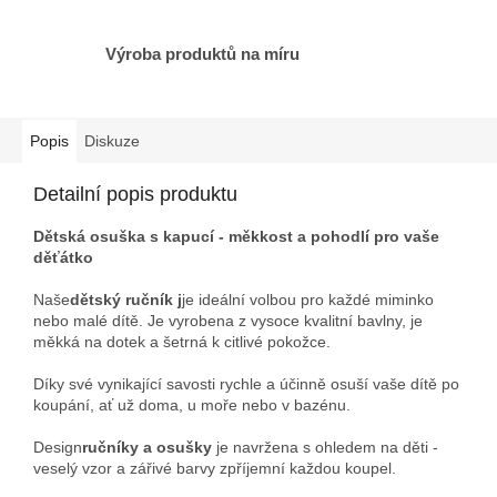
Výroba produktů na míru
Popis
Diskuze
Detailní popis produktu
Dětská osuška s kapucí - měkkost a pohodlí pro vaše
děťátko
Naše
dětský ručník j
je ideální volbou pro každé miminko
nebo malé dítě. Je vyrobena z vysoce kvalitní bavlny, je
měkká na dotek a šetrná k citlivé pokožce.
Díky své vynikající savosti rychle a účinně osuší vaše dítě po
koupání, ať už doma, u moře nebo v bazénu.
Design
ručníky a osušky
je navržena s ohledem na děti -
veselý vzor a zářivé barvy zpříjemní každou koupel.