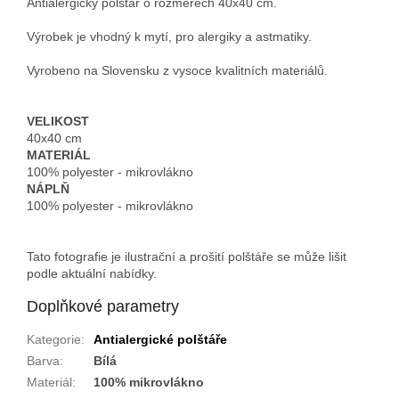
Antialergický polštář o rozměrech 40x40 cm.
Výrobek je vhodný k mytí, pro alergiky a astmatiky.
Vyrobeno na Slovensku z vysoce kvalitních materiálů.
VELIKOST
40x40 cm
MATERIÁL
100%
polyester - mikrovlákno
NÁPLŇ
100%
polyester - mikrovlákno
Tato fotografie je ilustrační a prošití polštáře se může lišit
podle aktuální nabídky.
Doplňkové parametry
Kategorie
:
Antialergické polštáře
Barva
:
Bílá
Materiál
:
100% mikrovlákno