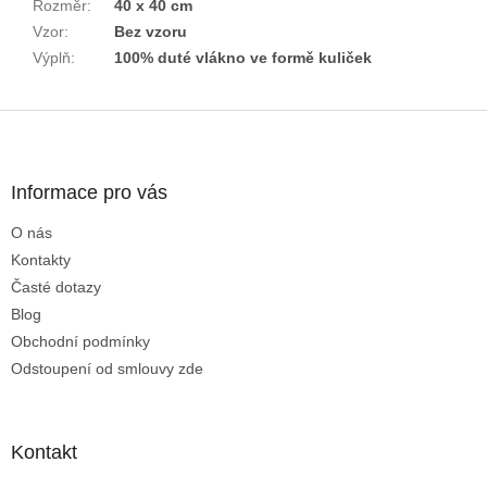
Rozměr
:
40 x 40 cm
Vzor
:
Bez vzoru
Výplň
:
100% duté vlákno ve formě kuliček
Z
á
p
a
Informace pro vás
t
O nás
í
Kontakty
Časté dotazy
Blog
Obchodní podmínky
Odstoupení od smlouvy zde
Kontakt