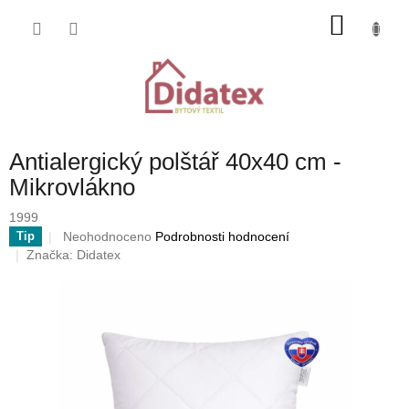
Přejít
NÁKU
na
obsah
KOŠÍK
Antialergický polštář 40x40 cm -
Mikrovlákno
1999
Průměrné
Neohodnoceno
Podrobnosti hodnocení
Tip
hodnocení
Značka:
Didatex
produktu
je
0,0
z
5
hvězdiček.