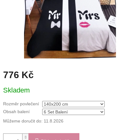
776 Kč
Měrná
Skladem
cena:
Rozměr povlečení
Obsah balení
Můžeme doručit do:
11.8.2026