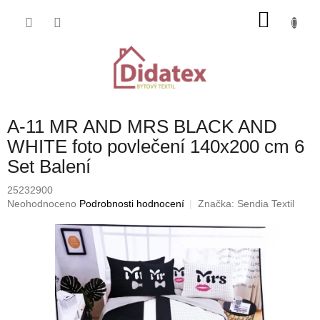
Přejít
NÁKU
na
obsah
KOŠÍK
A-11 MR AND MRS BLACK AND
WHITE foto povlečení 140x200 cm 6
Set Balení
25232900
Průměrné
Neohodnoceno
Podrobnosti hodnocení
Značka:
Sendia Textil
hodnocení
produktu
je
0,0
z
5
hvězdiček.