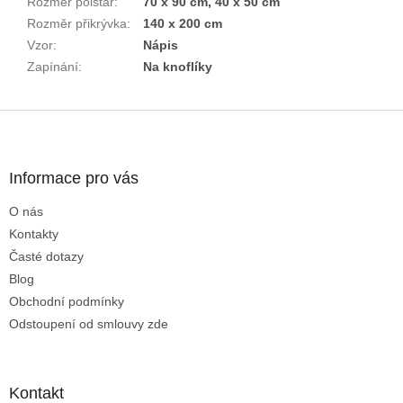
Rozměr polštář
:
70 x 90 cm, 40 x 50 cm
Rozměr přikrývka
:
140 x 200 cm
Vzor
:
Nápis
Zapínání
:
Na knoflíky
Z
á
p
a
Informace pro vás
t
O nás
í
Kontakty
Časté dotazy
Blog
Obchodní podmínky
Odstoupení od smlouvy zde
Kontakt