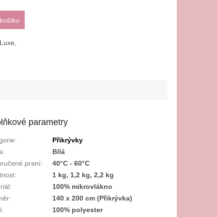
košíku
eLuxe,
lňkové parametry
gorie
:
Přikrývky
a
:
Bílá
ručené praní
:
40°C - 60°C
nost
:
1 kg, 1,2 kg, 2,2 kg
riál
:
100% mikrovlákno
měr
:
140 x 200 cm (Přikrývka)
ň
:
100% polyester