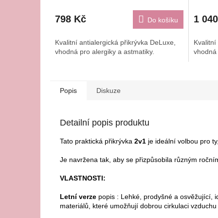
798 Kč
1 04
Do košíku
Kvalitní antialergická přikrývka DeLuxe,
Kvalitní
vhodná pro alergiky a astmatiky.
vhodná 
Popis
Diskuze
Detailní popis produktu
Tato praktická přikrývka
2v1
je ideální volbou pro ty,
Je navržena tak, aby se přizpůsobila různým ročním
VLASTNOSTI:
Letní verze
popis : Lehké, prodyšné a osvěžující, i
materiálů, které umožňují dobrou cirkulaci vzduchu