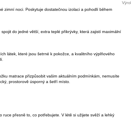
Výro
adné zimní noci. Poskytuje dostatečnou izolaci a pohodlí během
pojit do jedné větší, extra teplé přikrývky, která zajistí maximální
ch látek, které jsou šetrné k pokožce, a kvalitního výplňového
í.
ložku matrace přizpůsobit vašim aktuálním podmínkám, nemusíte
ický, prostorově úsporný a šetří místo.
ruce přesně to, co potřebujete. V létě si užijete svěží a lehký