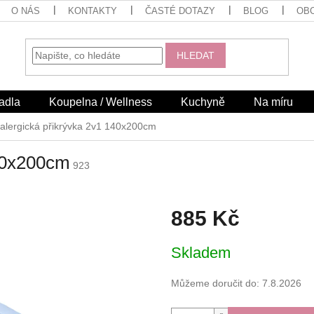
O NÁS
KONTAKTY
ČASTÉ DOTAZY
BLOG
OB
HLEDAT
adla
Koupelna / Wellness
Kuchyně
Na míru
ialergická přikrývka 2v1 140x200cm
140x200cm
923
885 Kč
Měrná
Skladem
cena:
Můžeme doručit do:
7.8.2026