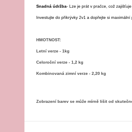
Snadná údržba
- Lze je prát v pračce, což zajišťu
Investujte do přikrývky 2v1 a dopřejte si maximální
HMOTNOST:
Letní verze - 1kg
Celoroční verze - 1,2 kg
Kombinovaná zimní verze - 2,20 kg
Zobrazení barev se může mírně lišit od skutečn
Z
á