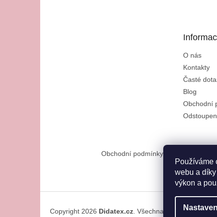
p
a
t
Informac
í
O nás
Kontakty
Časté dota
Blog
Obchodní 
Odstoupen
Obchodní podmínky
Reklamační řád
Používáme c
webu a díky
výkon a pou
Nastaven
Copyright 2026
Didatex.cz
. Všechna práva vyhrazena