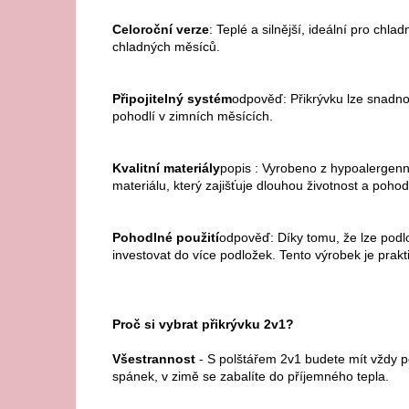
Celoroční verze
: Teplé a silnější, ideální pro chl
chladných měsíců.
Připojitelný systém
odpověď: Přikrývku lze snadno s
pohodlí v zimních měsících.
Kvalitní materiály
popis : Vyrobeno z hypoalergenní
materiálu, který zajišťuje dlouhou životnost a pohodl
Pohodlné použití
odpověď: Díky tomu, že lze pod
investovat do více podložek. Tento výrobek je prakt
Proč si vybrat přikrývku 2v1?
Všestrannost
- S polštářem 2v1 budete mít vždy po 
spánek, v zimě se zabalíte do příjemného tepla.