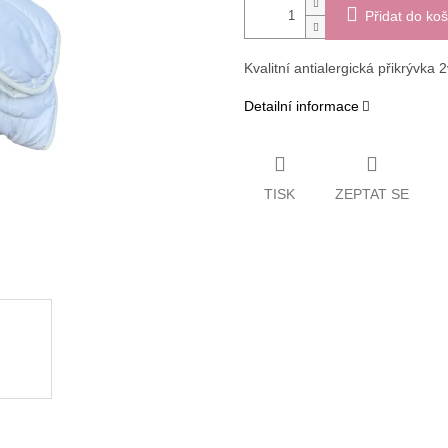
Přidat do koš
Kvalitní antialergická přikrývka 
Detailní informace
TISK
ZEPTAT SE