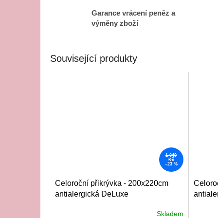
Garance vrácení peněz a
výměny zboží
Související produkty
1 040
Kč
–23 %
Celoroční přikrývka - 200x220cm
Celoro
antialergická DeLuxe
antial
Skladem