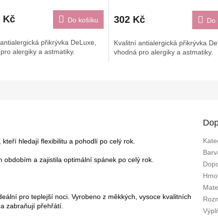
0 Kč
302 Kč
Do košíku
Do 
 antialergická přikrývka DeLuxe,
Kvalitní antialergická přikrývka D
pro alergiky a astmatiky.
vhodná pro alergiky a astmatiky.
Dop
Kate
 kteří hledají flexibilitu a pohodlí po celý rok.
Barv
 obdobím a zajistila optimální spánek po celý rok.
Dopo
Hmot
Mate
deální pro teplejší noci. Vyrobeno z měkkých, vysoce kvalitních
Roz
 a zabraňují přehřátí.
Výpl