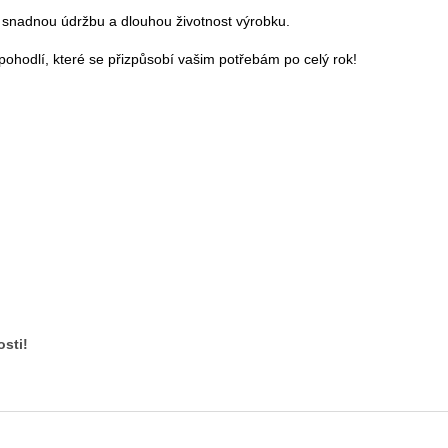
je snadnou údržbu a dlouhou životnost výrobku.
 pohodlí, které se přizpůsobí vašim potřebám po celý rok!
osti!