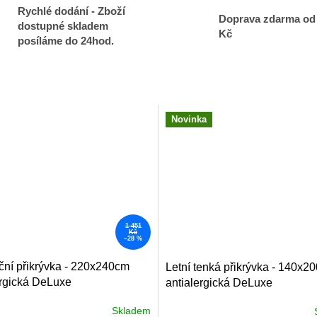
Rychlé dodání - Zboží
Doprava zdarma od
dostupné skladem
Kč
posíláme do 24hod.
Novinka
1 451
Kč
–28 %
ční přikrývka - 220x240cm
Letní tenká přikrývka - 140x2
ergická DeLuxe
antialergická DeLuxe
Skladem