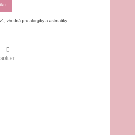
íku
2v1, vhodná pro alergiky a astmatiky.
SDÍLET