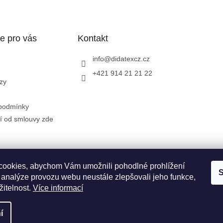
e pro vás
Kontakt
info
@
didatexcz.cz
+421 914 21 21 22
zy
podmínky
í od smlouvy zde
Zásady zpracování a ochrany osobních údajů GDPR
Doprava a možn
ookies, abychom Vám umožnili pohodlné prohlížení
S
 analýze provozu webu neustále zlepšovali jeho funkce,
žitelnost.
Více informací
í
.