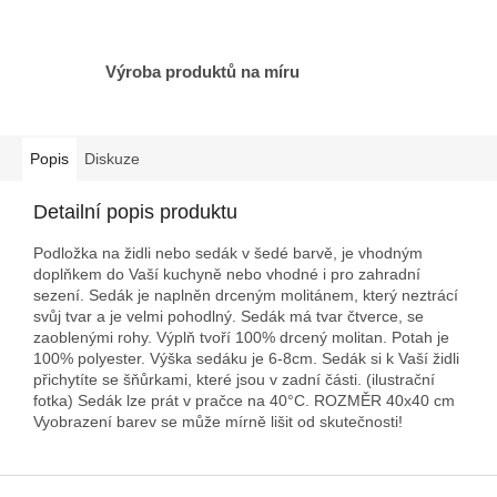
Výroba produktů na míru
Popis
Diskuze
Detailní popis produktu
Podložka na židli nebo sedák v šedé barvě, je vhodným
doplňkem do Vaší kuchyně nebo vhodné i pro zahradní
sezení. Sedák je naplněn drceným molitánem, který neztrácí
svůj tvar a je velmi pohodlný. Sedák má tvar čtverce, se
zaoblenými rohy. Výplň tvoří 100% drcený molitan. Potah je
100% polyester. Výška sedáku je 6-8cm. Sedák si k Vaší židli
přichytíte se šňůrkami, které jsou v zadní části. (ilustrační
fotka) Sedák lze prát v pračce na 40°C. ROZMĚR 40x40 cm
Vyobrazení barev se může mírně lišit od skutečnosti!
Z