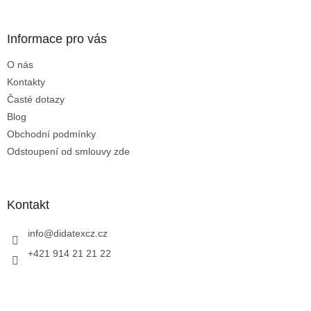
á
p
a
Informace pro vás
t
O nás
í
Kontakty
Časté dotazy
Blog
Obchodní podmínky
Odstoupení od smlouvy zde
Kontakt
info
@
didatexcz.cz
+421 914 21 21 22