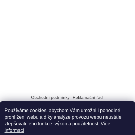
Obchodní podmínky
Reklamační řád
Zásady zpracování a ochrany osobních údajů GDPR
Doprava a možnosti platby
Dokumenty na stiahnutie
Používáme cookies, abychom Vám umožnili pohodlné
prohlížení webu a díky analýze provozu webu neustále
zlepšovali jeho funkce, výkon a použitelnost.
Více
informací