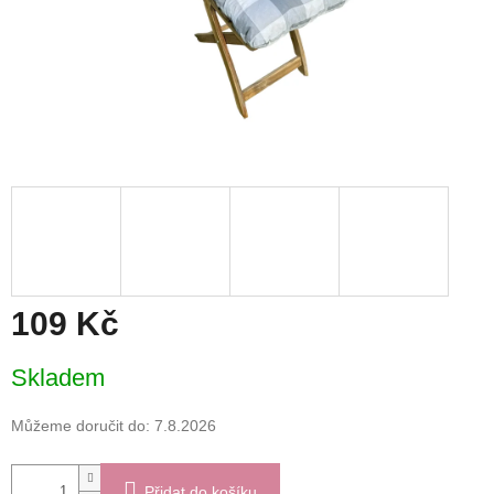
109 Kč
Měrná
Skladem
cena:
Můžeme doručit do:
7.8.2026
Přidat do košíku