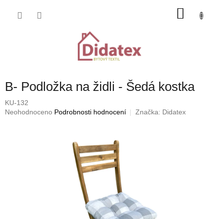
Přejít
NÁKU
na
obsah
KOŠÍK
B- Podložka na židli - Šedá kostka
KU-132
Průměrné
Neohodnoceno
Podrobnosti hodnocení
Značka:
Didatex
hodnocení
produktu
je
0,0
z
5
hvězdiček.