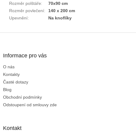
Rozměr polštáře
:
70x90 cm
Rozměr povlečení
:
140 x 200 cm
Upevnění
:
Na knoflíky
Z
á
p
a
Informace pro vás
t
O nás
í
Kontakty
Časté dotazy
Blog
Obchodní podmínky
Odstoupení od smlouvy zde
Kontakt