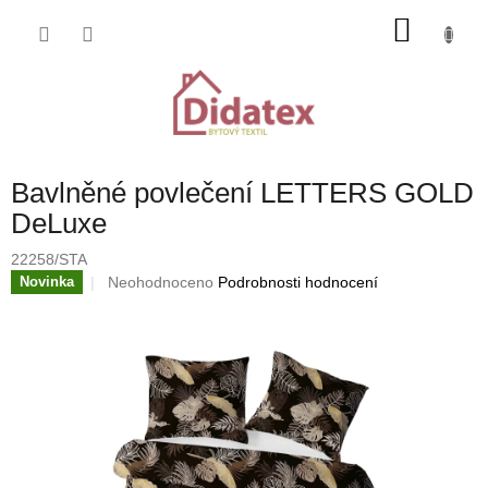
Přejít
NÁKU
na
obsah
KOŠÍK
Bavlněné povlečení LETTERS GOLD
DeLuxe
22258/STA
Průměrné
Neohodnoceno
Podrobnosti hodnocení
Novinka
hodnocení
produktu
je
0,0
z
5
hvězdiček.