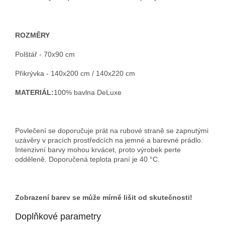
ROZMĚRY
Polštář - 70x90 cm
Přikrývka - 140x200 cm / 140x220 cm
MATERIÁL:
100% bavlna DeLuxe
Povlečení se doporučuje prát na rubové straně se zapnutými
uzávěry v pracích prostředcích na jemné a barevné prádlo.
Intenzivní barvy mohou krvácet, proto výrobek perte
odděleně. Doporučená teplota praní je 40 °C.
Zobrazení barev se může mírně lišit od skutečnosti!
Doplňkové parametry