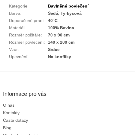
Kategorie
:
Bavlněné povlečení
Barva
:
Šedá, Tyrkysová
Doporučené praní
:
40°C
Materiál
:
100% Bavlna
Rozměr polštáře
:
70 x 90 cm
Rozměr povlečení
:
140 x 200 cm
Vzor
:
Srdce
Upevnění
:
Na knoflíky
Z
á
p
a
Informace pro vás
t
O nás
í
Kontakty
Časté dotazy
Blog