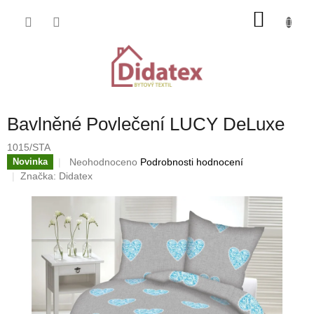
Přejít
NÁKU
na
obsah
KOŠÍK
Bavlněné Povlečení LUCY DeLuxe
1015/STA
Průměrné
Neohodnoceno
Podrobnosti hodnocení
Novinka
hodnocení
Značka:
Didatex
produktu
je
0,0
z
5
hvězdiček.