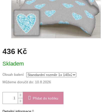
436 Kč
Měrná
Skladem
cena:
Obsah balení
Můžeme doručit do:
10.8.2026
Přidat do košíku
Detailní informace