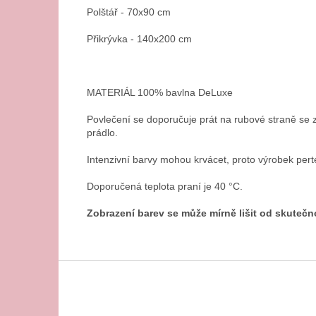
Polštář - 70x90 cm
Přikrývka - 140x200 cm
MATERIÁL 100% bavlna DeLuxe
Povlečení se doporučuje prát na rubové straně se 
prádlo.
Intenzivní barvy mohou krvácet, proto výrobek per
Doporučená teplota praní je 40 °C.
Zobrazení barev se může mírně lišit od skutečn
Z
á
p
a