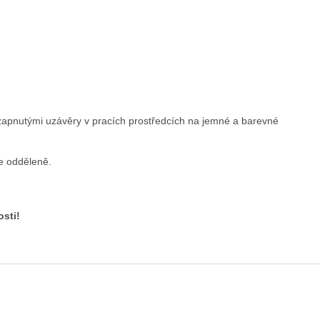
zapnutými uzávěry v pracích prostředcích na jemné a barevné
te odděleně.
osti!