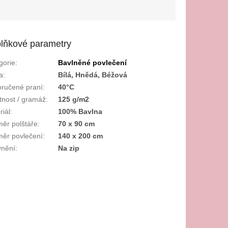
lňkové parametry
gorie
:
Bavlněné povlečení
a
:
Bílá, Hnědá, Béžová
ručené praní
:
40°C
nost / gramáž
:
125 g/m2
riál
:
100% Bavlna
ěr polštáře
:
70 x 90 cm
ěr povlečení
:
140 x 200 cm
nění
:
Na zip