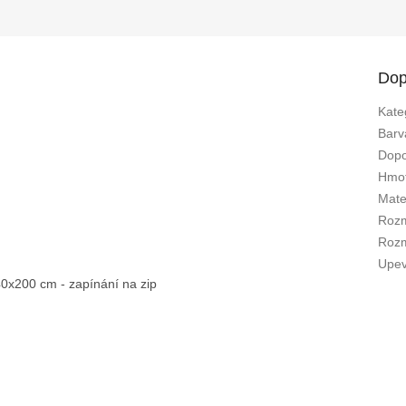
Dop
Kate
Barv
Dopo
Hmot
Mate
Rozm
Rozm
Upev
40x200 cm - zapínání na zip