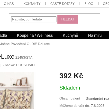
O NÁS
KONTAKTY
ČASTÉ DOTAZY
BLOG
OB
HLEDAT
adla
Koupelna / Wellness
Kuchyně
Na míru
vlněné Povlečení OLDIE DeLuxe
eLuxe
21453/STA
Značka:
HOUSEWIFE
392 Kč
Měrná
Skladem
cena:
Obsah balení
Můžeme doručit do:
7.8.2026