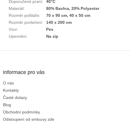
Doporučené praní
:
40°C
Materiál
:
80% Bavlna, 20% Polyester
Rozměr polštáře
:
70 x 90 cm, 40 x 50 cm
Rozměr povlečení
:
140 x 200 cm
Vzor
:
Pes
Upevnění
:
Na zip
Z
á
p
a
Informace pro vás
t
O nás
í
Kontakty
Časté dotazy
Blog
Obchodní podmínky
Odstoupení od smlouvy zde