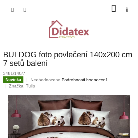
Přejít
NÁKU
na
obsah
KOŠÍK
BULDOG foto povlečení 140x200 cm
7 setů balení
3481/140/7
Průměrné
Neohodnoceno
Podrobnosti hodnocení
Novinka
hodnocení
Značka:
Tulip
produktu
je
0,0
z
5
hvězdiček.