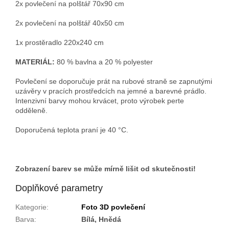
2x povlečení na polštář 70x90 cm
2x povlečení na polštář 40x50 cm
1x prostěradlo 220x240 cm
MATERIÁL:
80 % bavlna a 20 % polyester
Povlečení se doporučuje prát na rubové straně se zapnutými
uzávěry v pracích prostředcích na jemné a barevné prádlo.
Intenzivní barvy mohou krvácet, proto výrobek perte
odděleně.
Doporučená teplota praní je 40 °C.
Zobrazení barev se může mírně lišit od skutečnosti!
Doplňkové parametry
Kategorie
:
Foto 3D povlečení
Barva
:
Bílá, Hnědá