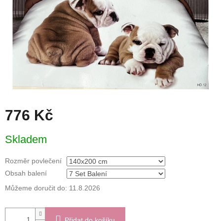
776 Kč
Měrná
Skladem
cena:
Rozměr povlečení
Obsah balení
Můžeme doručit do:
11.8.2026
Přidat do košíku