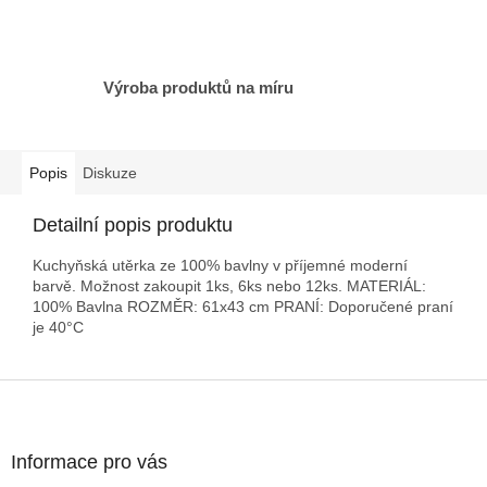
Výroba produktů na míru
Popis
Diskuze
Detailní popis produktu
Kuchyňská utěrka ze 100% bavlny v příjemné moderní
barvě. Možnost zakoupit 1ks, 6ks nebo 12ks. MATERIÁL:
100% Bavlna ROZMĚR: 61x43 cm PRANÍ: Doporučené praní
je 40°C
Z
á
p
a
Informace pro vás
t