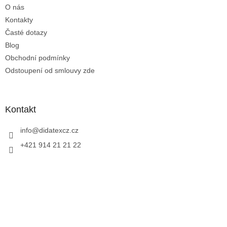
O nás
í
Kontakty
Časté dotazy
Blog
Obchodní podmínky
Odstoupení od smlouvy zde
Kontakt
info
@
didatexcz.cz
+421 914 21 21 22