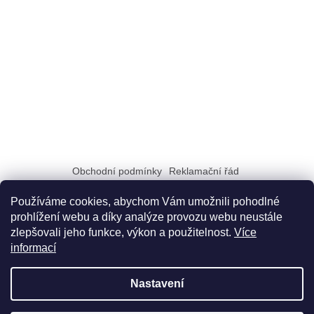
Obchodní podmínky
Reklamační řád
Zásady zpracování a ochrany osobních údajů GDPR
Doprava a možnosti platby
Dokumenty na stiahnutie
Používáme cookies, abychom Vám umožnili pohodlné
prohlížení webu a díky analýze provozu webu neustále
zlepšovali jeho funkce, výkon a použitelnost.
Více
informací
Nastavení
Vytvořil Shoptet