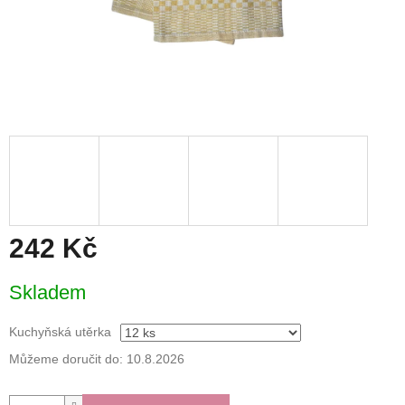
242 Kč
Měrná
Skladem
cena:
Kuchyňská utěrka
Můžeme doručit do:
10.8.2026