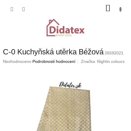
Přejít
NÁKU
na
obsah
KOŠÍK
C-0 Kuchyňská utěrka Béžová
26592021
Průměrné
Neohodnoceno
Podrobnosti hodnocení
Značka:
Nightin colours
hodnocení
produktu
je
0,0
z
5
hvězdiček.