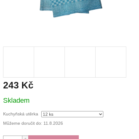
243 Kč
Měrná
Skladem
cena:
Kuchyňská utěrka
Můžeme doručit do:
11.8.2026