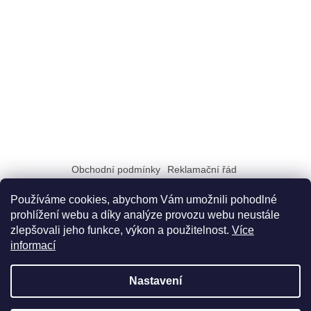
Obchodní podmínky
Reklamační řád
Zásady zpracování a ochrany osobních údajů GDPR
Doprava a možnosti platby
Dokumenty na stiahnutie
Používáme cookies, abychom Vám umožnili pohodlné
prohlížení webu a díky analýze provozu webu neustále
zlepšovali jeho funkce, výkon a použitelnost.
Více
informací
Nastavení
Vytvořil Shoptet