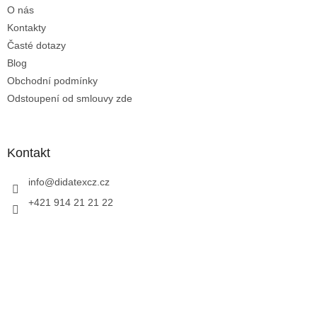
O nás
í
Kontakty
Časté dotazy
Blog
Obchodní podmínky
Odstoupení od smlouvy zde
Kontakt
info
@
didatexcz.cz
+421 914 21 21 22