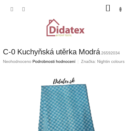
Přejít
NÁKU
na
obsah
KOŠÍK
C-0 Kuchyňská utěrka Modrá
26592034
Průměrné
Neohodnoceno
Podrobnosti hodnocení
Značka:
Nightin colours
hodnocení
produktu
je
0,0
z
5
hvězdiček.