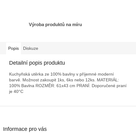
Výroba produktů na míru
Popis
Diskuze
Detailní popis produktu
Kuchyňská utěrka ze 100% bavlny v příjemné moderní
barvě. Možnost zakoupit 1ks, 6ks nebo 12ks. MATERIÁL:
100% Bavlna ROZMĚR: 61x43 cm PRANÍ: Doporučené praní
je 40°C
Z
á
p
a
Informace pro vás
t