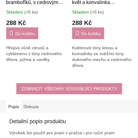
bramboříků, s cedrovým
květ a konvalinka
dřevem, pižmem a vanilkou
obohacené dubovým
Skladem
(>5 ks)
Skladem
(>5 ks)
- 150 ml
mechem a cedrovým
288 Kč
288 Kč
dřevem- 150 ml
Do košíku
Do košíku
Hřejivá vůně citrusů a
Květinové tóny lotosu a
cyklámenu s tóny cedrového
konvalinky se svěžími tóny
dřeva, pižma a vanilky.
dubového mechu a cedrového
dřeva.
ZOBRAZIT VŠECHNY SOUVISEJÍCÍ PRODUKTY
Popis
Diskuze
Detailní popis produktu
Výrobek lze použít pro praní v pračce i pro ruční praní.