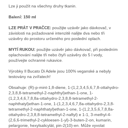
Lze ji použít na všechny druhy tkanin.
Balení: 150 ml
LZE PRÁT V PRAČCE:
použijte uzávěr jako dávkovač, v
závislosti na požadované intenzitě nalijte dva nebo tři
uzávěry do prostoru určeného pro poslední oplach.
MYTÍ RUKOU:
použijte uzávěr jako dávkovač, při posledním
oplachování nalijte tři nebo čtyři uzávěry do 5 l vody,
používejte ochranné rukavice.
Výrobky Il Bucato Di Adele jsou 100% veganské a nebyly
testovány na zvířatech!
Obsahuje: (R)-p-mint-1,8-diene, 1-(1,2,3,4,5,6,7,8-ottahydro-
2,3,8,8-tetramethyl-2-naphthyl)ethan-1-one, 1-
(1,2,3,4,6,7,8,8a-ottahydro-2,3,8,8-tetramethyl-2-
naphthatyl)ethan-1-one, 1-(1,2,3,4,6,7,8a-ottahydro-2,3,8-
tetramethyl-2-naphthatyl)ethan-1-one, 1-(1,2,3,5,6,7,8,8a-
ottahydro-2,3,8,8-tetramethyl-2-naftyl) e 1-1, 3-methyl-4-
(2,6,6-trimethyl-2-cykloesen-1-yl)-3-buten-2-on, kumarin,
pelargonie, hexylsalicylát, pin-2(10)-en. Může vyvolat