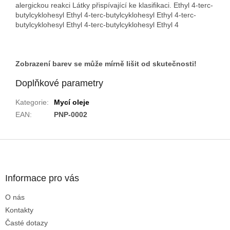
alergickou reakci Látky přispívající ke klasifikaci. Ethyl 4-terc-
butylcyklohesyl Ethyl 4-terc-butylcyklohesyl Ethyl 4-terc-
butylcyklohesyl Ethyl 4-terc-butylcyklohesyl Ethyl 4
Zobrazení barev se může mírně lišit od skutečnosti!
Doplňkové parametry
Kategorie
:
Mycí oleje
EAN
:
PNP-0002
Z
á
p
a
Informace pro vás
t
O nás
í
Kontakty
Časté dotazy