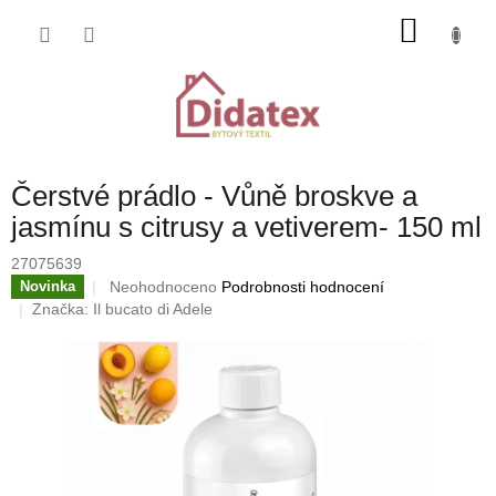
Přejít
NÁKU
na
obsah
KOŠÍK
Čerstvé prádlo - Vůně broskve a
jasmínu s citrusy a vetiverem- 150 ml
27075639
Průměrné
Neohodnoceno
Podrobnosti hodnocení
Novinka
hodnocení
Značka:
Il bucato di Adele
produktu
je
0,0
z
5
hvězdiček.