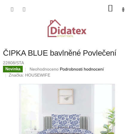
Přejít
NÁKU
na
obsah
KOŠÍK
ČIPKA BLUE bavlněné Povlečení
22808/STA
Průměrné
Neohodnoceno
Podrobnosti hodnocení
Novinka
hodnocení
Značka:
HOUSEWIFE
produktu
je
0,0
z
5
hvězdiček.