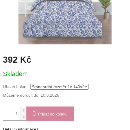
392 Kč
Měrná
Skladem
cena:
Obsah balení
Můžeme doručit do:
10.8.2026
Přidat do košíku
Detailní informace