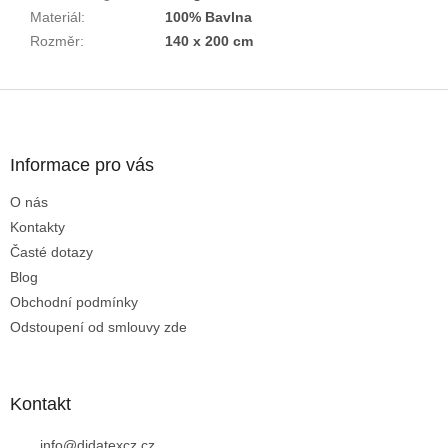
Materiál
:
100% Bavlna
Rozměr
:
140 x 200 cm
Z
á
p
a
Informace pro vás
t
O nás
í
Kontakty
Časté dotazy
Blog
Obchodní podmínky
Odstoupení od smlouvy zde
Kontakt
info
@
didatexcz.cz