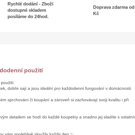
Rychlé dodání - Zboží
Doprava zdarma od
dostupné skladem
Kč
posíláme do 24hod.
ždodenní použití
 použití.
ek, dobře sají a jsou ideální pro každodenní fungování v domácnosti.
m sprchování či koupání a zároveň si zachovávají svoji kvalitu i při
m detailem se hodí do každé koupelny a snadno jej sladíte s ostatn
aby vám spolehlivě sloužily každý den ✨