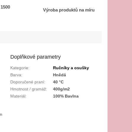
 1500
Výroba produktů na míru
Doplňkové parametry
Kategorie
:
Ručníky a osušky
Barva
:
Hnědá
Doporučené praní
:
40 °C
Hmotnost / gramáž
:
400g/m2
Materiál
:
100% Bavlna
ím