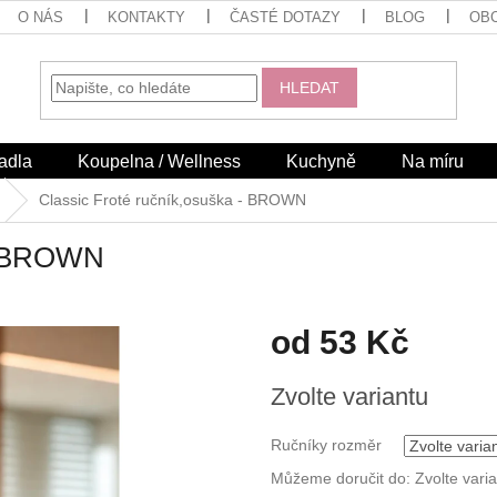
O NÁS
KONTAKTY
ČASTÉ DOTAZY
BLOG
OB
HLEDAT
adla
Koupelna / Wellness
Kuchyně
Na míru
Classic Froté ručník,osuška - BROWN
 - BROWN
od
53 Kč
Měrná
Zvolte variantu
cena:
Ručníky rozměr
Můžeme doručit do:
Zvolte vari