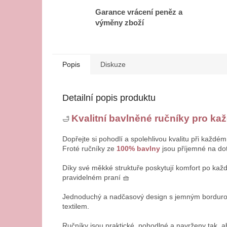
Garance vrácení peněz a
výměny zboží
Popis
Diskuze
Detailní popis produktu
Kvalitní bavlněné ručníky pro ka
🛁
Dopřejte si pohodlí a spolehlivou kvalitu při každém
Froté ručníky ze
100% bavlny
jsou příjemné na dot
Díky své měkké struktuře poskytují komfort po každé
pravidelném praní 🧺
Jednoduchý a nadčasový design s jemným bordurový
textilem.
Ručníky jsou praktické, pohodlné a navrženy tak, 