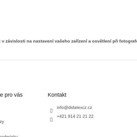
v závislosti na nastavení vašeho zařízení a osvětlení při fotogra
e pro vás
Kontakt
info
@
didatexcz.cz
+421 914 21 21 22
zy
podmínky