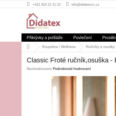
Přejít
+421 914 21 21 22
info@didatexcz.cz
na
obsah
Přikrývky a polštáře
Povlečení
Prostěr
Domů
Koupelna / Wellness
Ručníky a osušky
Classic Froté ručník,osuška
Průměrné
Neohodnoceno
Podrobnosti hodnocení
hodnocení
produktu
je
0,0
z
5
hvězdiček.