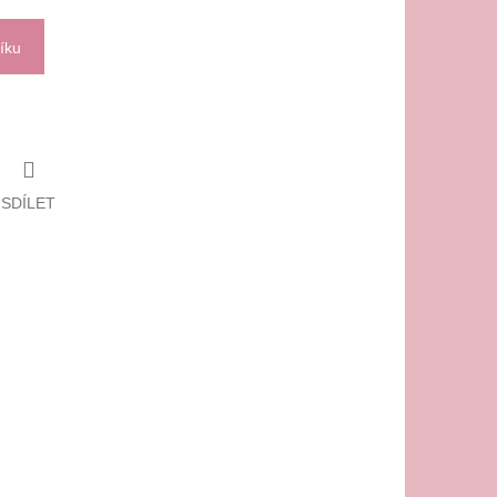
íku
SDÍLET