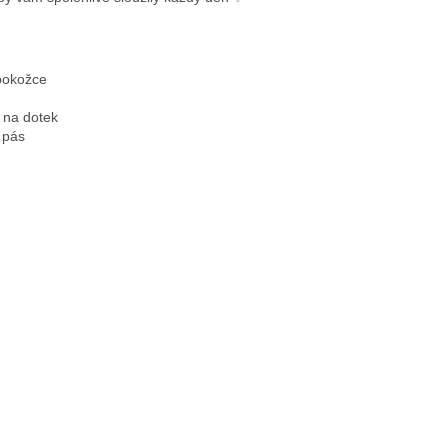
pokožce
 na dotek
ý pás