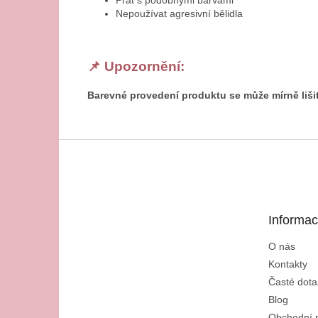
Prát s podobnými barvami
Nepoužívat agresivní bělidla
📌 Upozornění:
Barevné provedení produktu se může mírně lišit 
Z
á
p
a
t
Informac
í
O nás
Kontakty
Časté dota
Blog
Obchodní 