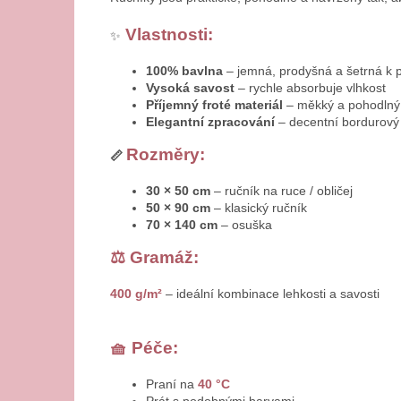
Vlastnosti:
✨
100% bavlna
– jemná, prodyšná a šetrná k 
Vysoká savost
– rychle absorbuje vlhkost
Příjemný froté materiál
– měkký a pohodlný
Elegantní zpracování
– decentní bordurov
Rozměry:
📏
30 × 50 cm
– ručník na ruce / obličej
50 × 90 cm
– klasický ručník
70 × 140 cm
– osuška
⚖️ Gramáž:
400 g/m²
– ideální kombinace lehkosti a savosti
🧺 Péče:
Praní na
40 °C