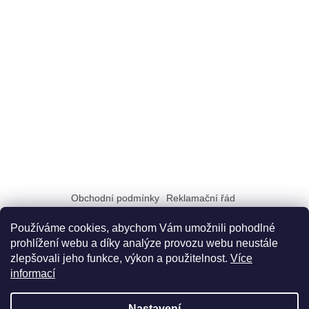
Obchodní podmínky
Reklamační řád
Zásady zpracování a ochrany osobních údajů GDPR
Doprava a možnosti platby
Dokumenty na stiahnutie
Používáme cookies, abychom Vám umožnili pohodlné
prohlížení webu a díky analýze provozu webu neustále
zlepšovali jeho funkce, výkon a použitelnost.
Více
informací
Nastavení