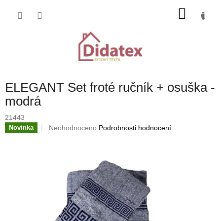
Přejít
NÁKU
na
obsah
KOŠÍK
ELEGANT Set froté ručník + osuška -
modrá
21443
Průměrné
Neohodnoceno
Podrobnosti hodnocení
Novinka
hodnocení
produktu
je
0,0
z
5
hvězdiček.