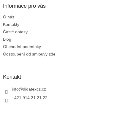
a
Informace pro vás
t
O nás
í
Kontakty
Časté dotazy
Blog
Obchodní podmínky
Odstoupení od smlouvy zde
Kontakt
info
@
didatexcz.cz
+421 914 21 21 22