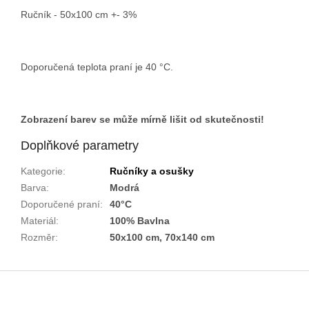
Ručník - 50x100 cm +- 3%
Doporučená teplota praní je 40 °C.
Zobrazení barev se může mírně lišit od skutečnosti!
Doplňkové parametry
Kategorie
:
Ručníky a osušky
Barva
:
Modrá
Doporučené praní
:
40°C
Materiál
:
100% Bavlna
Rozměr
:
50x100 cm, 70x140 cm
Z
á
p