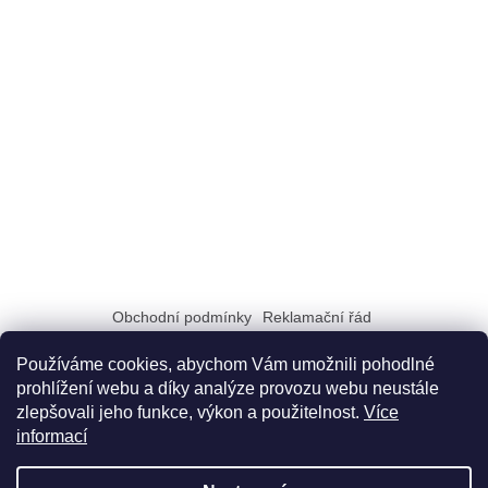
Obchodní podmínky
Reklamační řád
Zásady zpracování a ochrany osobních údajů GDPR
Doprava a možnosti platby
Dokumenty na stiahnutie
Používáme cookies, abychom Vám umožnili pohodlné
prohlížení webu a díky analýze provozu webu neustále
zlepšovali jeho funkce, výkon a použitelnost.
Více
informací