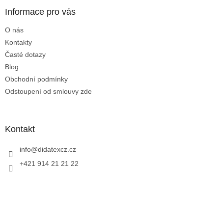
p
a
Informace pro vás
t
O nás
í
Kontakty
Časté dotazy
Blog
Obchodní podmínky
Odstoupení od smlouvy zde
Kontakt
info
@
didatexcz.cz
+421 914 21 21 22