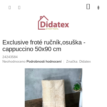
Přejít
NÁKU
na
obsah
KOŠÍK
Exclusive froté ručník,osuška -
cappuccino 50x90 cm
24243584
Průměrné
Neohodnoceno
Podrobnosti hodnocení
Značka:
Didatex
hodnocení
produktu
je
0,0
z
5
hvězdiček.