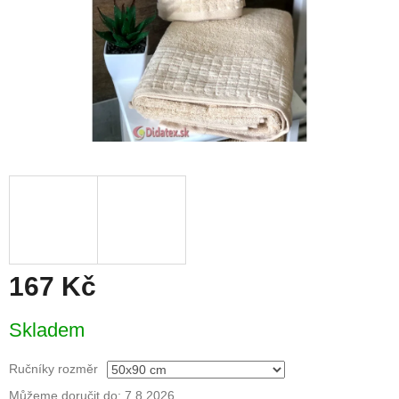
167 Kč
Měrná
Skladem
cena:
Ručníky rozměr
Můžeme doručit do:
7.8.2026