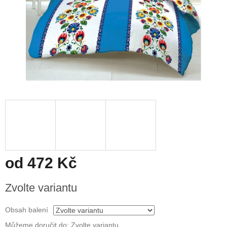
od
472 Kč
Měrná
Zvolte variantu
cena:
Obsah balení
Můžeme doručit do:
Zvolte variantu