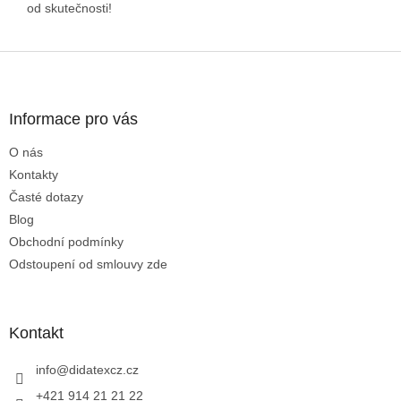
od skutečnosti!
Z
á
p
a
Informace pro vás
t
O nás
í
Kontakty
Časté dotazy
Blog
Obchodní podmínky
Odstoupení od smlouvy zde
Kontakt
info
@
didatexcz.cz
+421 914 21 21 22