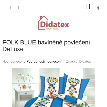
Přejít
NÁKU
na
obsah
KOŠÍK
FOLK BLUE bavlněné povlečení
DeLuxe
Průměrné
Neohodnoceno
Podrobnosti hodnocení
Značka:
Didatex
hodnocení
produktu
je
0,0
z
5
hvězdiček.