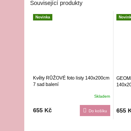
Související produkty
Novinka
Novin
Květy RŮŽOVÉ foto listy 140x200cm
GEOME
7 sad balení
140x20
Skladem
655 Kč
655 
Do košíku