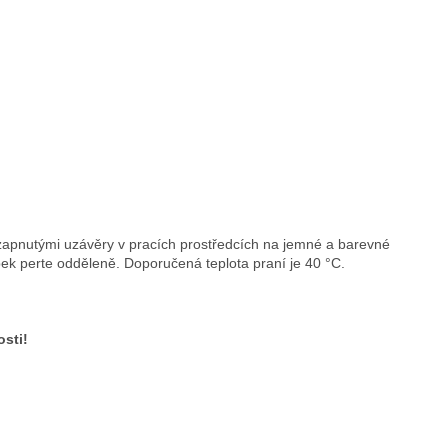
zapnutými uzávěry v pracích prostředcích na jemné a barevné
bek perte odděleně. Doporučená teplota praní je 40 °C.
osti!