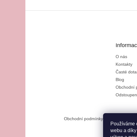
Z
á
p
a
t
Informac
í
O nás
Kontakty
Časté dota
Blog
Obchodní 
Odstoupen
Obchodní podmínky
Reklamační řád
Používáme c
webu a díky