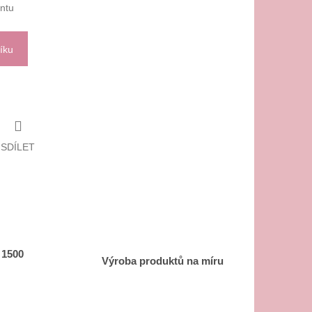
antu
íku
SDÍLET
 1500
Výroba produktů na míru