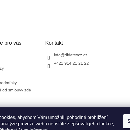
e pro vás
Kontakt
info
@
didatexcz.cz
+421 914 21 21 22
zy
podmínky
í od smlouvy zde
Zásady zpracování a ochrany osobních údajů GDPR
Doprava a možn
ookies, abychom Vám umožnili pohodlné prohlížení
S
 analýze provozu webu neustále zlepšovali jeho funkce,