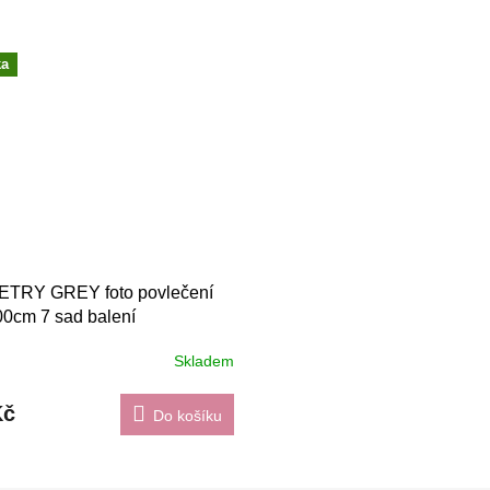
ka
TRY GREY foto povlečení
0cm 7 sad balení
Skladem
Kč
Do košíku