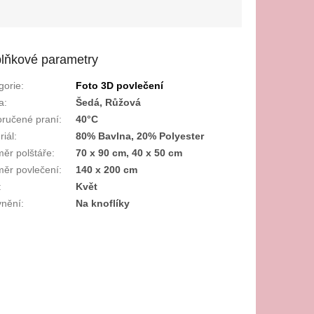
lňkové parametry
gorie
:
Foto 3D povlečení
a
:
Šedá, Růžová
ručené praní
:
40°C
riál
:
80% Bavlna, 20% Polyester
ěr polštáře
:
70 x 90 cm, 40 x 50 cm
ěr povlečení
:
140 x 200 cm
:
Květ
nění
:
Na knoflíky