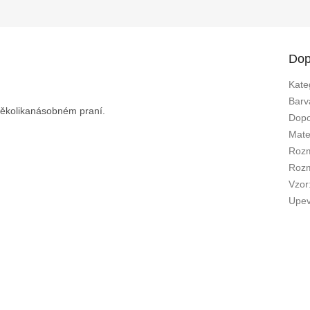
Dop
Kate
Barv
 několikanásobném praní.
Dopo
Mate
Rozm
Rozm
Vzor
Upev