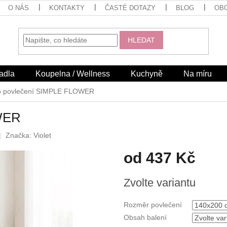
O NÁS
KONTAKTY
ČASTÉ DOTAZY
BLOG
OB
HLEDAT
adla
Koupelna / Wellness
Kuchyně
Na míru
o povlečení SIMPLE FLOWER
WER
Značka:
Violet
od
437 Kč
Měrná
Zvolte variantu
cena:
Rozměr povlečení
Obsah balení