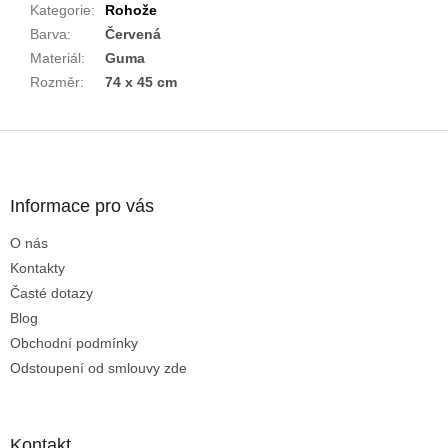
Kategorie
:
Rohože
Barva
:
Červená
Materiál
:
Guma
Rozměr
:
74 x 45 cm
Z
á
p
a
Informace pro vás
t
O nás
í
Kontakty
Časté dotazy
Blog
Obchodní podmínky
Odstoupení od smlouvy zde
Kontakt