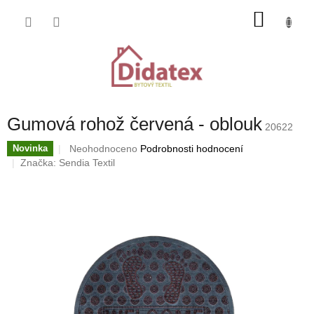
Přejít
NÁKU
na
obsah
KOŠÍK
Gumová rohož červená - oblouk
20622
Průměrné
Neohodnoceno
Podrobnosti hodnocení
Novinka
hodnocení
Značka:
Sendia Textil
produktu
je
0,0
z
5
hvězdiček.