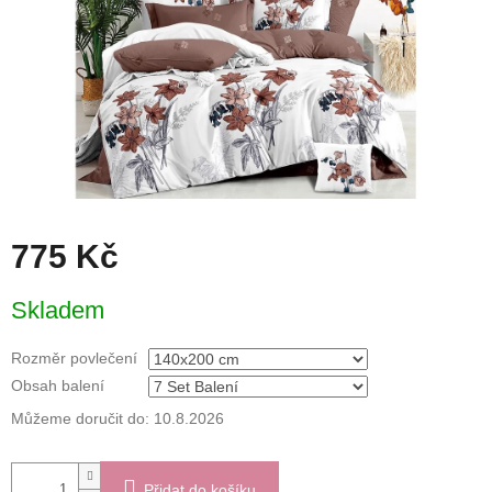
775 Kč
Měrná
Skladem
cena:
Rozměr povlečení
Obsah balení
Můžeme doručit do:
10.8.2026
Přidat do košíku