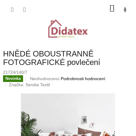
Přejít
NÁKU
na
obsah
KOŠÍK
HNĚDÉ OBOUSTRANNĚ
FOTOGRAFICKÉ povlečení
21724/140/7
Průměrné
Neohodnoceno
Podrobnosti hodnocení
Novinka
hodnocení
Značka:
Sendia Textil
produktu
je
0,0
z
5
hvězdiček.