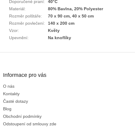
Doporučené praní
:
40°C
Materiál
:
80% Bavlna, 20% Polyester
Rozměr polštáře
:
70 x 90 cm, 40 x 50 cm
Rozměr povlečení
:
140 x 200 cm
Vzor
:
Květy
Upevnění
:
Na knoflíky
Z
á
p
a
Informace pro vás
t
O nás
í
Kontakty
Časté dotazy
Blog
Obchodní podmínky
Odstoupení od smlouvy zde