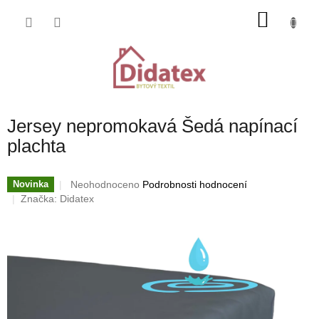
Přejít
NÁKU
na
obsah
KOŠÍK
Jersey nepromokavá Šedá napínací
plachta
Průměrné
Neohodnoceno
Podrobnosti hodnocení
Novinka
hodnocení
Značka:
Didatex
produktu
je
0,0
z
5
hvězdiček.