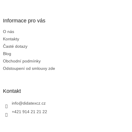
Z
á
p
a
Informace pro vás
t
O nás
í
Kontakty
Časté dotazy
Blog
Obchodní podmínky
Odstoupení od smlouvy zde
Kontakt
info
@
didatexcz.cz
+421 914 21 21 22