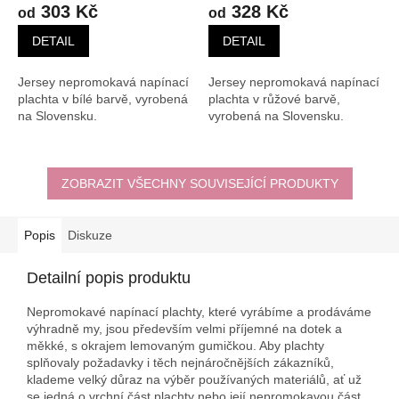
303 Kč
328 Kč
od
od
DETAIL
DETAIL
Jersey nepromokavá napínací
Jersey nepromokavá napínací
plachta v bílé barvě, vyrobená
plachta v růžové barvě,
na Slovensku.
vyrobená na Slovensku.
ZOBRAZIT VŠECHNY SOUVISEJÍCÍ PRODUKTY
Popis
Diskuze
Detailní popis produktu
Nepromokavé napínací plachty, které vyrábíme a prodáváme
výhradně my, jsou především velmi příjemné na dotek a
měkké, s okrajem lemovaným gumičkou. Aby plachty
splňovaly požadavky i těch nejnáročnějších zákazníků,
klademe velký důraz na výběr používaných materiálů, ať už
se jedná o vrchní část plachty nebo její nepromokavou část