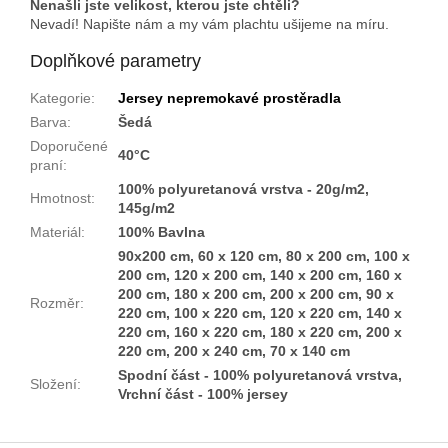
Nenašli jste velikost, kterou jste chtěli?
Nevadí! Napište nám a my vám plachtu ušijeme na míru.
Doplňkové parametry
Kategorie
:
Jersey nepremokavé prostěradla
Barva
:
Šedá
Doporučené
40°C
praní
:
100% polyuretanová vrstva - 20g/m2,
Hmotnost
:
145g/m2
Materiál
:
100% Bavlna
90x200 cm, 60 x 120 cm, 80 x 200 cm, 100 x
200 cm, 120 x 200 cm, 140 x 200 cm, 160 x
200 cm, 180 x 200 cm, 200 x 200 cm, 90 x
Rozměr
:
220 cm, 100 x 220 cm, 120 x 220 cm, 140 x
220 cm, 160 x 220 cm, 180 x 220 cm, 200 x
220 cm, 200 x 240 cm, 70 x 140 cm
Spodní část - 100% polyuretanová vrstva,
Složení
:
Vrchní část - 100% jersey