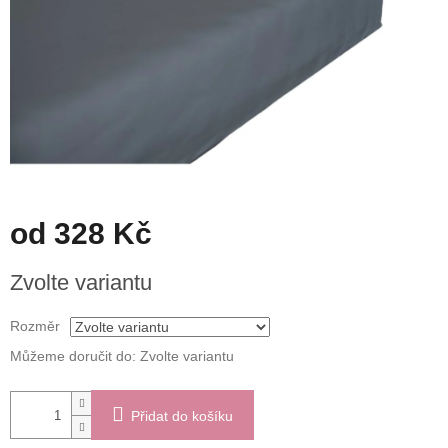
od
328 Kč
Měrná
Zvolte variantu
cena:
Rozměr
Můžeme doručit do:
Zvolte variantu
Přidat do košíku