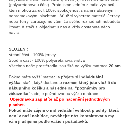
(polyuretanovou část). Proto jsme jedním z mála výrobců,
kteří mohou zaručit 100% spokojenost s námi nabízenými
nepromokavými plachtami. Ať už si vyberete materiál Jersey
nebo Terry, zaručujeme vám, že svého rozhodnutí nebudete
litovat. A stačí si objednat u nás a vždy dostanete něco
navíc.
SLOŽENÍ:
Vrchní část - 100% jersey
Spodní část - 100% polyuretanová vrstva
Všechna naše prostěradla jsou šitá na výšku matrace
20 cm.
Pokud máte vyšší matraci a přejete si
individuální
výška,
stačí, když dostanete
rozměr, který jste vložili do
nákupního košíku
a následně na
"poznámky pro
zákazníka"
zadejte požadovanou výšku matrace.
Objednávku zaplatíte až po nacenění jednotlivých
plachet.
Pokud máte zájem o individuální velikost plachty, která
není v naší nabídce, neváhejte nás kontaktovat a my
vám ji ušijeme podle vašich požadavků.