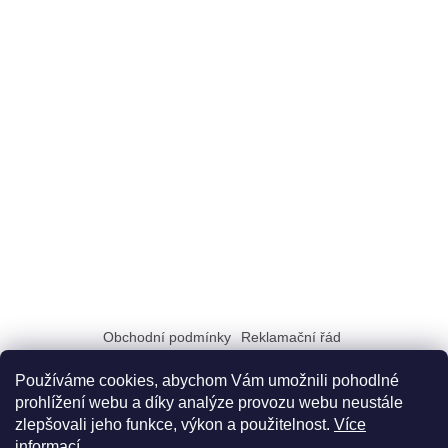
Obchodní podmínky
Reklamační řád
Zásady zpracování a ochrany osobních údajů GDPR
Doprava a možnosti platby
Dokumenty na stiahnutie
Používáme cookies, abychom Vám umožnili pohodlné
prohlížení webu a díky analýze provozu webu neustále
zlepšovali jeho funkce, výkon a použitelnost.
Více
informací