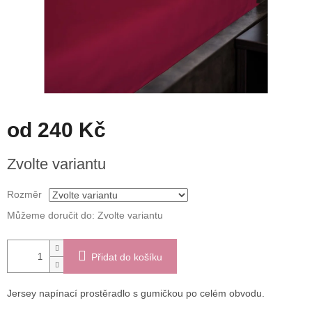
od
240 Kč
Měrná
Zvolte variantu
cena:
Rozměr
Můžeme doručit do:
Zvolte variantu
Přidat do košíku
Jersey napínací prostěradlo s gumičkou po celém obvodu.