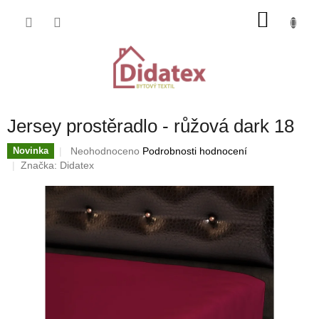
Přejít
NÁKU
na
obsah
KOŠÍK
Jersey prostěradlo - růžová dark 18
Průměrné
Neohodnoceno
Podrobnosti hodnocení
Novinka
hodnocení
Značka:
Didatex
produktu
je
0,0
z
5
hvězdiček.