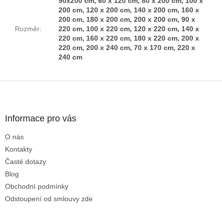
90x200 cm, 60 x 120 cm, 80 x 200 cm, 100 x
200 cm, 120 x 200 cm, 140 x 200 cm, 160 x
200 cm, 180 x 200 cm, 200 x 200 cm, 90 x
Rozměr
:
220 cm, 100 x 220 cm, 120 x 220 cm, 140 x
220 cm, 160 x 220 cm, 180 x 220 cm, 200 x
220 cm, 200 x 240 cm, 70 x 170 cm, 220 x
240 cm
Z
á
p
a
Informace pro vás
t
O nás
í
Kontakty
Časté dotazy
Blog
Obchodní podmínky
Odstoupení od smlouvy zde