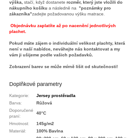
výška,
stačí, když dostanete
rozměr, který jste vložili do
nákupního košíku
a následně na
"poznámky pro
zákazníka"
zadejte požadovanou výšku matrace.
Objednávku zaplatíte až po nacenění jednotlivých
plachet.
Pokud máte zájem o individuální velikost plachty, která
není v naší nabídce, neváhejte nás kontaktovat a my
vám ji ušijeme podle vašich požadavků.
Zobrazení barev se může mírně lišit od skutečnosti!
Doplňkové parametry
Kategorie
:
Jersey prostěradla
Barva
:
Růžová
Doporučené
40°C
praní
:
Hmotnost
:
145g/m2
Materiál
:
100% Bavlna