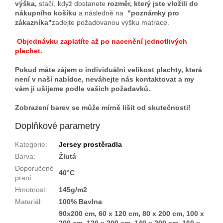
výška,
stačí, když dostanete
rozměr, který jste vložili do
nákupního košíku
a následně na
"poznámky pro
zákazníka"
zadejte požadovanou výšku matrace.
Objednávku zaplatíte až po nacenění jednotlivých
plachet.
Pokud máte zájem o individuální velikost plachty, která
není v naší nabídce, neváhejte nás kontaktovat a my
vám ji ušijeme podle vašich požadavků.
Zobrazení barev se může mírně lišit od skutečnosti!
Doplňkové parametry
Kategorie
:
Jersey prostěradla
Barva
:
Žlutá
Doporučené
40°C
praní
:
Hmotnost
:
145g/m2
Materiál
:
100% Bavlna
90x200 cm, 60 x 120 cm, 80 x 200 cm, 100 x