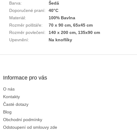
Barva
:
Šedá
Doporučené praní
:
40°C
Materiál
:
100% Bavlna
Rozměr polštáře
:
70 x 90 cm, 65x45 cm
Rozměr povlečení
:
140 x 200 cm, 135x90 cm
Upevnění
:
Na knoflíky
Z
á
p
a
Informace pro vás
t
O nás
í
Kontakty
Časté dotazy
Blog
Obchodní podmínky
Odstoupení od smlouvy zde