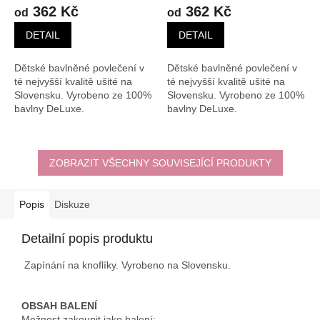
362 Kč
362 Kč
od
od
DETAIL
DETAIL
Dětské bavlněné povlečení v
Dětské bavlněné povlečení v
té nejvyšší kvalitě ušité na
té nejvyšší kvalitě ušité na
Slovensku. Vyrobeno ze 100%
Slovensku. Vyrobeno ze 100%
bavlny DeLuxe.
bavlny DeLuxe.
ZOBRAZIT VŠECHNY SOUVISEJÍCÍ PRODUKTY
Popis
Diskuze
Detailní popis produktu
Zapínání na knoflíky. Vyrobeno na Slovensku.
OBSAH BALENÍ
Možnost zakoupit jako balení: