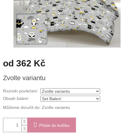
od
362 Kč
Měrná
Zvolte variantu
cena:
Rozměr povlečení
Obsah balení
Můžeme doručit do:
Zvolte variantu
Přidat do košíku