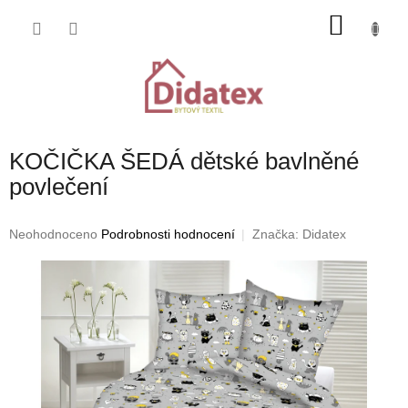
Přejít
NÁKU
na
obsah
KOŠÍK
KOČIČKA ŠEDÁ dětské bavlněné
povlečení
Průměrné
Neohodnoceno
Podrobnosti hodnocení
Značka:
Didatex
hodnocení
produktu
je
0,0
z
5
hvězdiček.