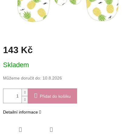
143 Kč
Měrná
Skladem
cena:
Můžeme doručit do:
10.8.2026
Přidat do košíku
Detailní informace