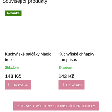
Související produkty
Novinka
Kuchyňské palčáky Magic
Kuchyňské chňapky
tree
Lampasas
Skladem
Skladem
143 Kč
143 Kč
Do košíku
Do košíku
ZOBRAZIT VŠECHNY SOUVISEJÍCÍ PRODUKTY