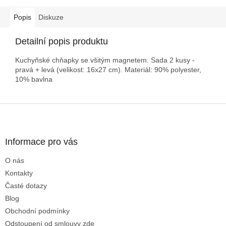
Popis
Diskuze
Detailní popis produktu
Kuchyňské chňapky se všitým magnetem. Sada 2 kusy -
pravá + levá (velikost: 16x27 cm). Materiál: 90% polyester,
10% bavlna
Z
á
p
a
Informace pro vás
t
O nás
í
Kontakty
Časté dotazy
Blog
Obchodní podmínky
Odstoupení od smlouvy zde