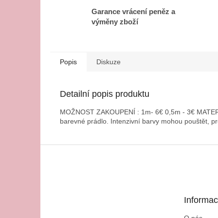
Garance vrácení peněz a
výměny zboží
Popis
Diskuze
Detailní popis produktu
MOŽNOST ZAKOUPENÍ : 1m- 6€ 0,5m - 3€ MATERIÁL
barevné prádlo. Intenzivní barvy mohou pouštět, pr
Z
á
p
a
t
Informac
í