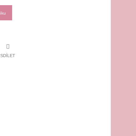
íku
SDÍLET