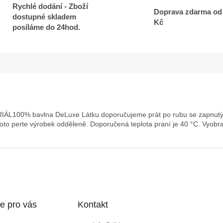
Rychlé dodání - Zboží
Doprava zdarma od
dostupné skladem
Kč
posíláme do 24hod.
100% bavlna DeLuxe Látku doporučujeme prát po rubu se zapnutými 
oto perte výrobek odděleně. Doporučená teplota praní je 40 °C. Vyobra
e pro vás
Kontakt