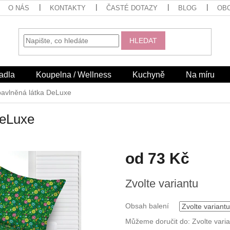
O NÁS
KONTAKTY
ČASTÉ DOTAZY
BLOG
OB
HLEDAT
adla
Koupelna / Wellness
Kuchyně
Na míru
bavlněná látka DeLuxe
DeLuxe
od
73 Kč
Měrná
Zvolte variantu
cena:
Obsah balení
Můžeme doručit do:
Zvolte vari