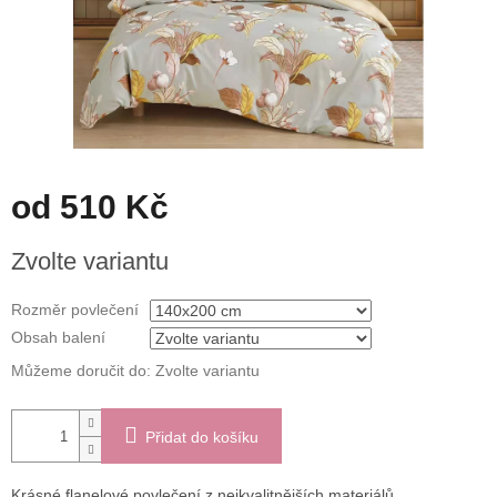
od
510 Kč
Měrná
Zvolte variantu
cena:
Rozměr povlečení
Obsah balení
Můžeme doručit do:
Zvolte variantu
Přidat do košíku
Krásné flanelové povlečení z nejkvalitnějších materiálů.