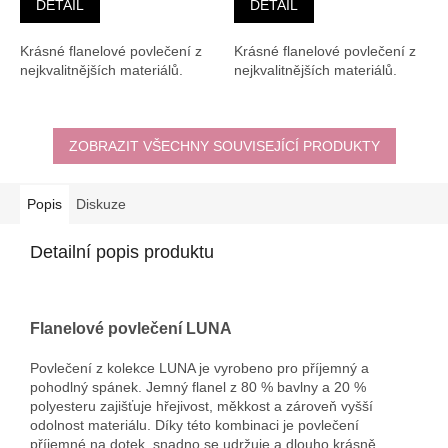
DETAIL
DETAIL
Krásné flanelové povlečení z
Krásné flanelové povlečení z
nejkvalitnějších materiálů.
nejkvalitnějších materiálů.
ZOBRAZIT VŠECHNY SOUVISEJÍCÍ PRODUKTY
Popis
Diskuze
Detailní popis produktu
Flanelové povlečení LUNA
Povlečení z kolekce LUNA je vyrobeno pro příjemný a
pohodlný spánek. Jemný flanel z 80 % bavlny a 20 %
polyesteru zajišťuje hřejivost, měkkost a zároveň vyšší
odolnost materiálu. Díky této kombinaci je povlečení
příjemné na dotek, snadno se udržuje a dlouho krásně