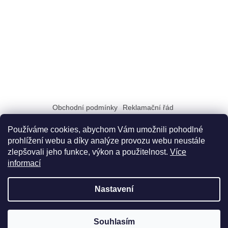
Obchodní podmínky
Reklamační řád
Zásady zpracování a ochrany osobních údajů GDPR
Doprava a možnosti platby
Dokumenty na stiahnutie
Používáme cookies, abychom Vám umožnili pohodlné
prohlížení webu a díky analýze provozu webu neustále
zlepšovali jeho funkce, výkon a použitelnost.
Více
informací
Nastavení
Vytvořil Shoptet
Souhlasím
Copyright 2026
Didatex.cz
. Všechna práva vyhrazena.