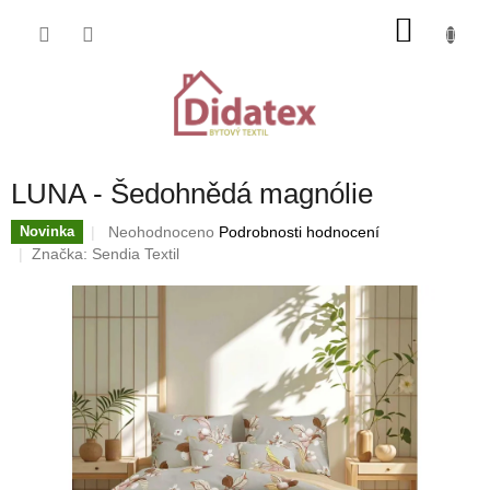
Přejít
NÁKU
na
obsah
KOŠÍK
LUNA - Šedohnědá magnólie
Průměrné
Neohodnoceno
Podrobnosti hodnocení
Novinka
hodnocení
Značka:
Sendia Textil
produktu
je
0,0
z
5
hvězdiček.