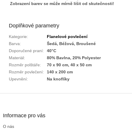
Zobrazení barev se může mírně lišit od skutečnosti!
Doplňkové parametry
Kategorie
:
Flanelové povlečení
Barva
:
Šedá, Béžová, Broušené
Doporučené praní
:
40°C
Materiál
:
80% Bavlna, 20% Polyester
Rozměr polštáře
:
70 x 90 cm, 40 x 50 cm
Rozměr povlečení
:
140 x 200 cm
Upevnění
:
Na knoflíky
Z
á
p
a
Informace pro vás
t
O nás
í