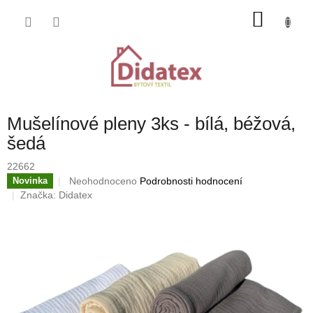
Přejít
NÁKU
na
obsah
KOŠÍK
Mušelínové pleny 3ks - bílá, béžová,
šedá
22662
Průměrné
Neohodnoceno
Podrobnosti hodnocení
Novinka
hodnocení
Značka:
Didatex
produktu
je
0,0
z
5
hvězdiček.