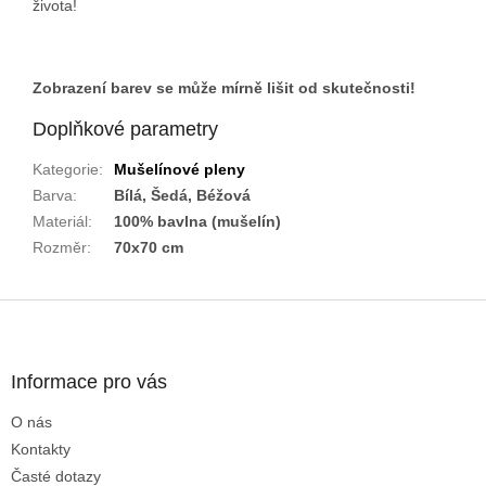
života!
Zobrazení barev se může mírně lišit od skutečnosti!
Doplňkové parametry
Kategorie
:
Mušelínové pleny
Barva
:
Bílá, Šedá, Béžová
Materiál
:
100% bavlna (mušelín)
Rozměr
:
70x70 cm
Z
á
p
a
Informace pro vás
t
O nás
í
Kontakty
Časté dotazy