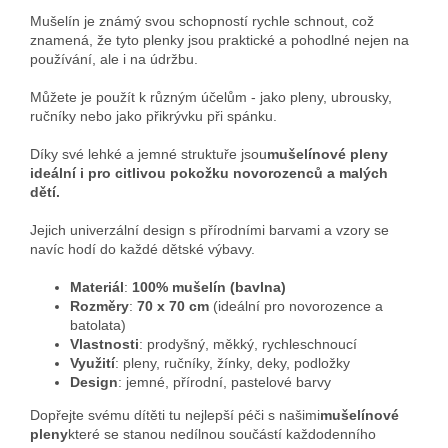
Mušelín je známý svou schopností rychle schnout, což
znamená, že tyto plenky jsou praktické a pohodlné nejen na
používání, ale i na údržbu.
Můžete je použít k různým účelům - jako pleny, ubrousky,
ručníky nebo jako přikrývku při spánku.
Díky své lehké a jemné struktuře jsou
mušelínové pleny
ideální i pro citlivou pokožku novorozenců a malých
dětí.
Jejich univerzální design s přírodními barvami a vzory se
navíc hodí do každé dětské výbavy.
Materiál
:
100% mušelín (bavlna)
Rozměry
:
70 x 70 cm
(ideální pro novorozence a
batolata)
Vlastnosti
: prodyšný, měkký, rychleschnoucí
Využití
: pleny, ručníky, žínky, deky, podložky
Design
: jemné, přírodní, pastelové barvy
Dopřejte svému dítěti tu nejlepší péči s našimi
mušelínové
pleny
které se stanou nedílnou součástí každodenního