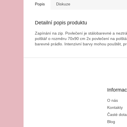
Popis
Diskuze
Detailní popis produktu
Zapínání na zip. Povlečení je stálobarevné a nezt
polštář o rozměru 70x90 cm 2x povlečení na polštá
barevné prádlo. Intenzivní barvy mohou pouštět, pr
Z
á
p
a
t
Informac
í
O nás
Kontakty
Časté dota
Blog