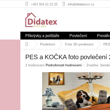
Přejít
+421 914 21 21 22
info@didatexcz.cz
na
obsah
Přikrývky a polštáře
Povlečení
Prostěr
Domů
Povlečení
Foto 3D povlečení
PES
PES a KOČKA foto povlečení 
Průměrné
1 hodnocení
Podrobnosti hodnocení
Značka:
Sendia
hodnocení
produktu
je
1,0
z
5
hvězdiček.