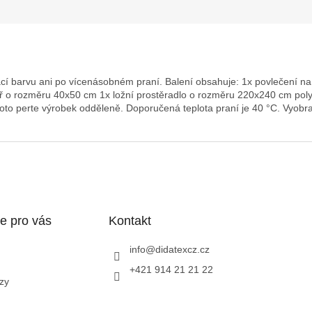
rácí barvu ani po vícenásobném praní. Balení obsahuje: 1x povlečení 
ř o rozměru 40x50 cm 1x ložní prostěradlo o rozměru 220x240 cm poly
oto perte výrobek odděleně. Doporučená teplota praní je 40 °C. Vyobra
e pro vás
Kontakt
info
@
didatexcz.cz
+421 914 21 21 22
zy