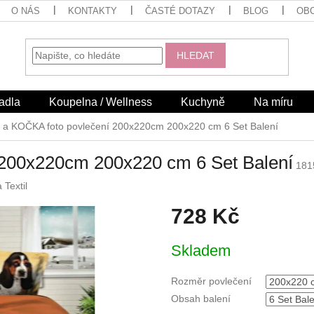
O NÁS
KONTAKTY
ČASTÉ DOTAZY
BLOG
OB
HLEDAT
adla
Koupelna / Wellness
Kuchyně
Na míru
 a KOČKA foto povlečení 200x220cm 200x220 cm 6 Set Balení
200x220cm 200x220 cm 6 Set Balení
181
 Textil
728 Kč
Měrná
Skladem
cena:
Rozměr povlečení
Obsah balení