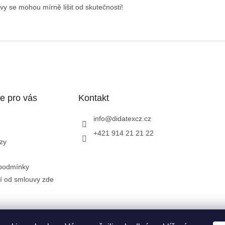
y se mohou mírně lišit od skutečnosti!
e pro vás
Kontakt
info
@
didatexcz.cz
+421 914 21 21 22
zy
podmínky
í od smlouvy zde
Zásady zpracování a ochrany osobních údajů GDPR
Doprava a možn