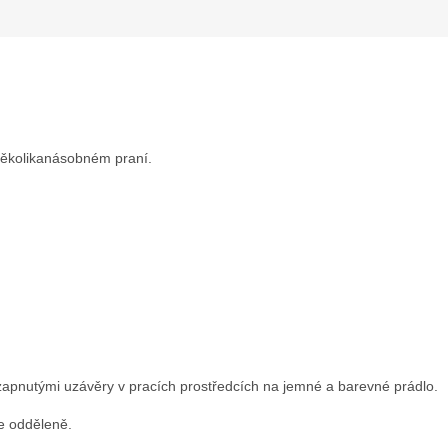
 několikanásobném praní.
zapnutými uzávěry v pracích prostředcích na jemné a barevné prádlo.
te odděleně.