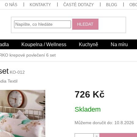
O NÁS
KONTAKTY
ČASTÉ DOTAZY
BLOG
OB
HLEDAT
adla
Koupelna / Wellness
Kuchyně
Na míru
RKO krepové povlečení 6 set
set
KO-012
dia Textil
726 Kč
Měrná
Skladem
cena:
Můžeme doručit do:
10.8.2026