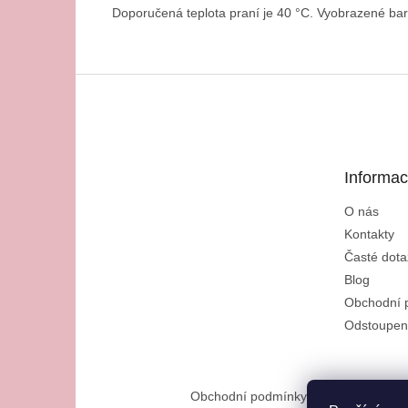
Doporučená teplota praní je 40 °C. Vyobrazené barv
Z
á
p
a
t
Informac
í
O nás
Kontakty
Časté dota
Blog
Obchodní 
Odstoupen
Obchodní podmínky
Reklamační řád