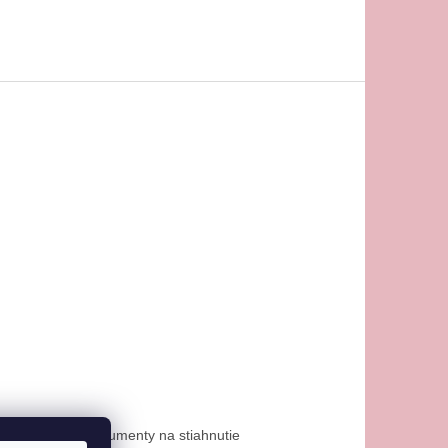
osti platby
Dokumenty na stiahnutie