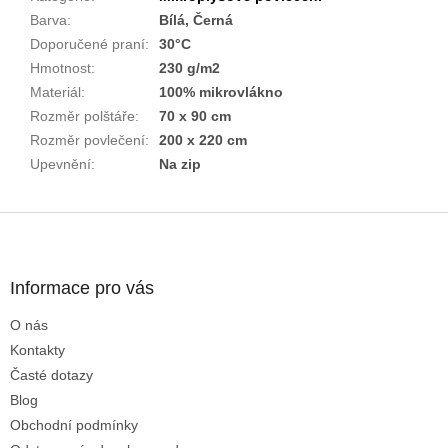
Barva
:
Bílá, Černá
Doporučené praní
:
30°C
Hmotnost
:
230 g/m2
Materiál
:
100% mikrovlákno
Rozměr polštáře
:
70 x 90 cm
Rozměr povlečení
:
200 x 220 cm
Upevnění
:
Na zip
Z
á
p
a
Informace pro vás
t
O nás
í
Kontakty
Časté dotazy
Blog
Obchodní podmínky