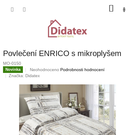
Přejít
NÁKU
na
obsah
KOŠÍK
Povlečení ENRICO s mikroplyšem
MO-0150
Průměrné
Neohodnoceno
Podrobnosti hodnocení
Novinka
hodnocení
Značka:
Didatex
produktu
je
0,0
z
5
hvězdiček.