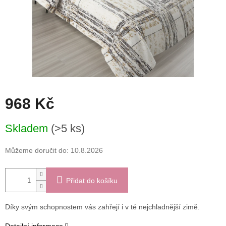
968 Kč
Měrná
Skladem
(>5 ks)
cena:
Můžeme doručit do:
10.8.2026
Přidat do košíku
Díky svým schopnostem vás zahřejí i v té nejchladnější zimě.