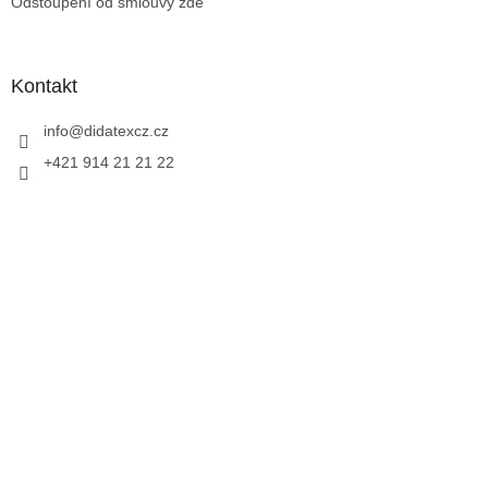
Odstoupení od smlouvy zde
Kontakt
info
@
didatexcz.cz
+421 914 21 21 22