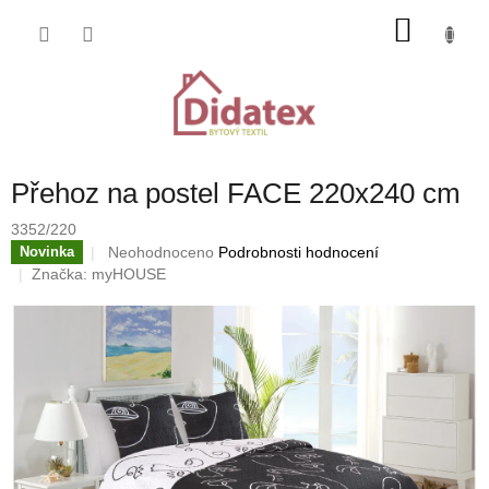
Přejít
NÁKU
na
obsah
KOŠÍK
Přehoz na postel FACE 220x240 cm
3352/220
Průměrné
Neohodnoceno
Podrobnosti hodnocení
Novinka
hodnocení
Značka:
myHOUSE
produktu
je
0,0
z
5
hvězdiček.