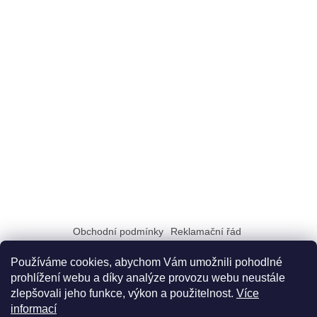
Obchodní podmínky
Reklamační řád
Zásady zpracování a ochrany osobních údajů GDPR
Doprava a možnosti platby
Dokumenty na stiahnutie
Používáme cookies, abychom Vám umožnili pohodlné
prohlížení webu a díky analýze provozu webu neustále
zlepšovali jeho funkce, výkon a použitelnost.
Více
informací