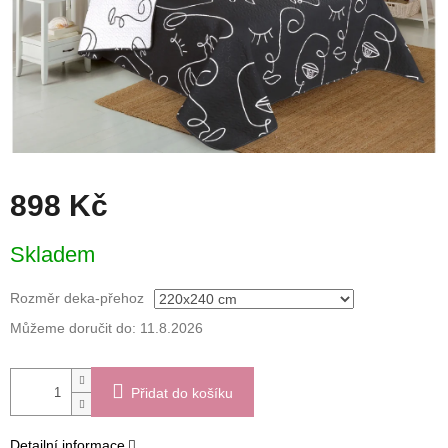
898 Kč
Měrná
Skladem
cena:
Rozměr deka-přehoz
Můžeme doručit do:
11.8.2026
Přidat do košíku
Detailní informace