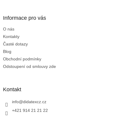
á
p
a
Informace pro vás
t
O nás
í
Kontakty
Časté dotazy
Blog
Obchodní podmínky
Odstoupení od smlouvy zde
Kontakt
info
@
didatexcz.cz
+421 914 21 21 22