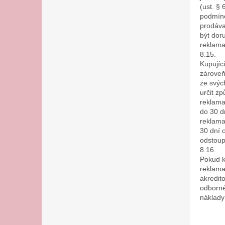
(ust. §
podmíne
prodáva
být dor
reklama
8.15.
Kupujíc
zároveň
ze svýc
určit z
reklama
do 30 d
reklama
30 dní 
odstoup
8.16.
Pokud k
reklama
akredit
odborné
náklady