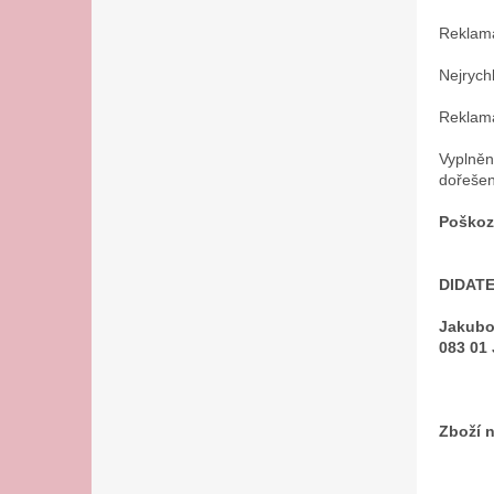
n
e
Reklama
l
Nejrych
Reklama
Vyplněn
dořešen
Poškoze
DIDATEX
Jakubo
083 01
Zboží 