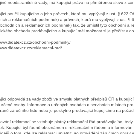
o jiné neodstranitelné vady, má kupující právo na přiměřenou slevu z ce
jící poučil kupujícího o jeho právech, která mu vyplývají z ust. § 622 
ích a reklamačních podmínek) a právech, která mu vyplývají z ust. § 
obchodních a reklamačních podmínek) tak, že umístil tyto obchodní a 
nického obchodu prodávajícího a kupující měl možnost si je přečíst v 
/www.didatexcz.cz/obchodni-podminky/
/www.didatexcz.cz/reklamacni-rad/
jící odpovídá za vady zboží ve smyslu platných předpisů ČR a kupující 
určené osoby. Informace o určených osobách a servisních místech pro 
traně záručního listu nebo je poskytne prodávající kupujícímu na požád
zování reklamací se vztahuje platný reklamační řád prodávajícího, tedy
k. Kupující byl řádně obeznámen s reklamačním řádem a informován
údajů o tom, kde lze reklamaci uplatnit, ao provádění záručních oprav v