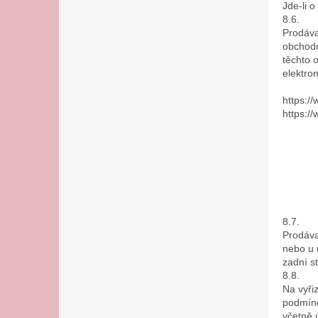
Jde-li 
8.6.
Prodáva
obchodn
těchto 
elektro
https:/
https:/
8.7.
Prodáva
nebo u 
zadní s
8.8.
Na vyři
podmíne
včetně 