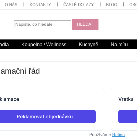
O NÁS
KONTAKTY
ČASTÉ DOTAZY
BLOG
OB
HLEDAT
adla
Koupelna / Wellness
Kuchyně
Na míru
lamační řád
Používáme
Retino