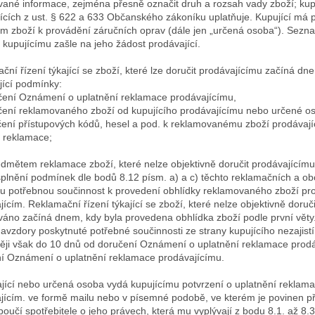
ané informace, zejména přesně označit druh a rozsah vady zboží; kupu
jících z ust. § 622 a 633 Občanského zákoníku uplatňuje. Kupující má 
m zboží k provádění záručních oprav (dále jen „určená osoba“). Sezna
j kupujícímu zašle na jeho žádost prodávající.
ční řízení týkající se zboží, které lze doručit prodávajícímu začíná d
jící podmínky:
čení Oznámení o uplatnění reklamace prodávajícímu,
čení reklamovaného zboží od kupujícího prodávajícímu nebo určené o
čení přístupových kódů, hesel a pod. k reklamovanému zboží prodávajíc
í reklamace;
ředmětem reklamace zboží, které nelze objektivně doručit prodávajícímu
plnění podmínek dle bodů 8.12 písm. a) a c) těchto reklamačních a 
u potřebnou součinnost k provedení obhlídky reklamovaného zboží pro
jícím. Reklamační řízení týkající se zboží, které nelze objektivně doru
áno začíná dnem, kdy byla provedena obhlídka zboží podle první věty.
avzdory poskytnuté potřebné součinnosti ze strany kupujícího nezajistí
ěji však do 10 dnů od doručení Oznámení o uplatnění reklamace prodá
í Oznámení o uplatnění reklamace prodávajícímu.
jící nebo určená osoba vydá kupujícímu potvrzení o uplatnění reklam
jícím. ve formě mailu nebo v písemné podobě, ve kterém je povinen př
poučí spotřebitele o jeho právech, která mu vyplývají z bodu 8.1. až 