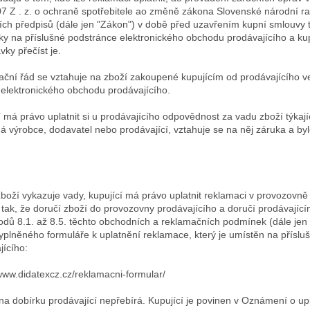
7 Z . z. o ochraně spotřebitele ao změně zákona Slovenské národní rad
ích předpisů (dále jen "Zákon") v době před uzavřením kupní smlouvy t
y na příslušné podstránce elektronického obchodu prodávajícího a ku
vky přečíst je.
ční řád se vztahuje na zboží zakoupené kupujícím od prodávajícího v
 elektronického obchodu prodávajícího.
í má právo uplatnit si u prodávajícího odpovědnost za vadu zboží týkají
á výrobce, dodavatel nebo prodávající, vztahuje se na něj záruka a by
boží vykazuje vady, kupující má právo uplatnit reklamaci v provozovně 
tak, že doručí zboží do provozovny prodávajícího a doručí prodávajícím
odů 8.1. až 8.5. těchto obchodních a reklamačních podmínek (dále jen
yplněného formuláře k uplatnění reklamace, který je umístěn na přísl
jícího:
/www.didatexcz.cz/reklamacni-formular/
 na dobírku prodávající nepřebírá. Kupující je povinen v Oznámení o u