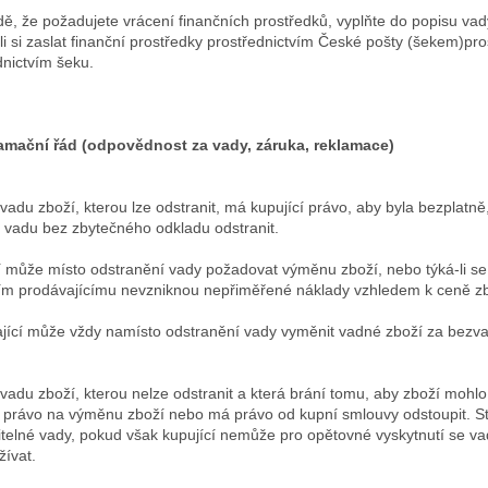
dě, že požadujete vrácení finančních prostředků, vyplňte do popisu vad
-li si zaslat finanční prostředky prostřednictvím České pošty (šekem)p
dnictvím šeku.
amační řád (odpovědnost za vady, záruka, reklamace)
 vadu zboží, kterou lze odstranit, má kupující právo, aby byla bezplatn
 vadu bez zbytečného odkladu odstranit.
í může místo odstranění vady požadovat výměnu zboží, nebo týká-li se
ím prodávajícímu nevzniknou nepřiměřené náklady vzhledem k ceně zb
jící může vždy namísto odstranění vady vyměnit vadné zboží za bezv
o vadu zboží, kterou nelze odstranit a která brání tomu, aby zboží mohl
í právo na výměnu zboží nebo má právo od kupní smlouvy odstoupit. Stej
itelné vady, pokud však kupující nemůže pro opětovné vyskytnutí se va
žívat.