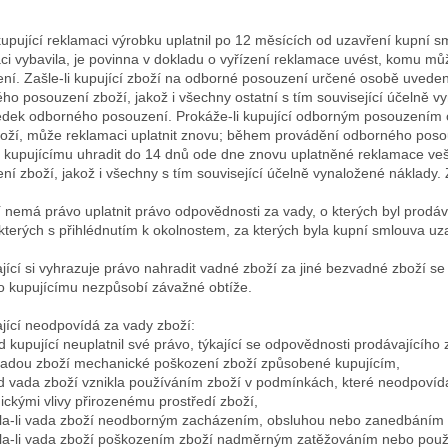
upující reklamaci výrobku uplatnil po 12 měsících od uzavření kupní sml
ci vybavila, je povinna v dokladu o vyřízení reklamace uvést, komu mů
ní. Zašle-li kupující zboží na odborné posouzení určené osobě uveden
ho posouzení zboží, jakož i všechny ostatní s tím související účelně 
edek odborného posouzení. Prokáže-li kupující odborným posouzením
oží, může reklamaci uplatnit znovu; během provádění odborného posou
 kupujícímu uhradit do 14 dnů ode dne znovu uplatněné reklamace ve
ní zboží, jakož i všechny s tím související účelně vynaložené náklady
í nemá právo uplatnit právo odpovědnosti za vady, o kterých byl prodá
kterých s přihlédnutím k okolnostem, za kterých byla kupní smlouva uz
jící si vyhrazuje právo nahradit vadné zboží za jiné bezvadné zboží se
o kupujícímu nezpůsobí závažné obtíže.
jící neodpovídá za vady zboží:
d kupující neuplatnil své právo, týkající se odpovědnosti prodávajícího
i vadou zboží mechanické poškození zboží způsobené kupujícím,
d vada zboží vznikla používáním zboží v podmínkách, které neodpovídají
ckými vlivy přirozenému prostředí zboží,
kla-li vada zboží neodborným zacházením, obsluhou nebo zanedbáním 
kla-li vada zboží poškozením zboží nadměrným zatěžováním nebo pou