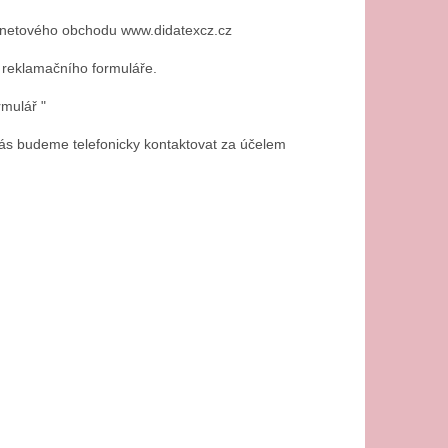
rnetového obchodu www.didatexcz.cz
 reklamačního formuláře.
rmulář "
ás budeme telefonicky kontaktovat za účelem