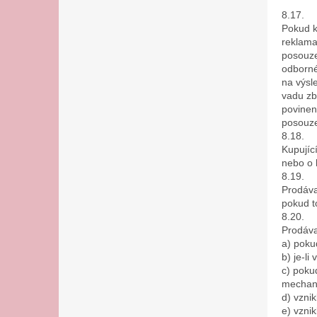
8.17.
Pokud k
reklama
posouze
odborné
na výsl
vadu zb
povinen
posouze
8.18.
Kupujíc
nebo o 
8.19.
Prodáva
pokud t
8.20.
Prodáva
a) poku
b) je-l
c) poku
mechani
d) vzni
e) vzni