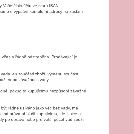
y Vaše číslo účtu ve tvaru IBAN.
rosíme o vypsání kompletní adresy na zaslání
ě, včas a řádně odstraněna. Prodávající je
 vada jen součásti zboží, výměnu součásti,
oží nebo závažnosti vady.
adné, pokud to kupujícímu nezpůsobí závažné
o být řádně užíváno jako věc bez vady, má
ná práva přísluší kupujícímu, jde-li sice o
dy po opravě nebo pro větší počet vad zboží