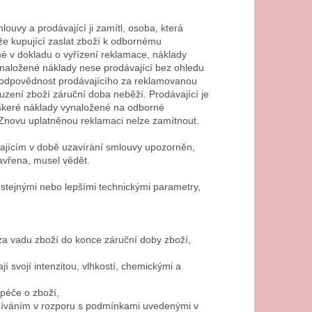
ouvy a prodávající ji zamítl, osoba, která
že kupující zaslat zboží k odbornému
é v dokladu o vyřízení reklamace, náklady
vynaložené náklady nese prodávající bez ohledu
 odpovědnost prodávajícího za reklamovanou
zení zboží záruční doba neběží. Prodávající je
škeré náklady vynaložené na odborné
. Znovu uplatněnou reklamaci nelze zamítnout.
vajícím v době uzavírání smlouvy upozorněn,
avřena, musel vědět.
 stejnými nebo lepšími technickými parametry,
 za vadu zboží do konce záruční doby zboží,
 svojí intenzitou, vlhkostí, chemickými a
péče o zboží,
žíváním v rozporu s podmínkami uvedenými v