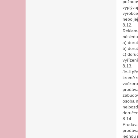
požadov
vyplýva
výrobce
nebo je
8.12.
Reklama
následu
a) doru
b) doru
c) doru
vyřízen
8.13.
Je-li p
kromě s
veškero
prodáva
zabudov
osoba n
nejpozd
doručen
8.14.
Prodáva
prodáva
jednou 