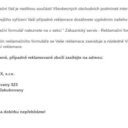
ční řád je nedílnou součástí Všeobecných obchodních podmínek inte
lejšího vyřízení Vaší případné reklamace dosáhnete vyplněním našeho
ční formulář naleznete na v sekci " Zákaznický servis - Reklamační fo
ím reklamačního formuláře se Vaše reklamace zaeviduje a následně V
í reklamace.
né, případně reklamované zboží zasílejte na adresu:
, s.r.o.
vany 323
 Jakubovany
na dobírku nepřebíráme!