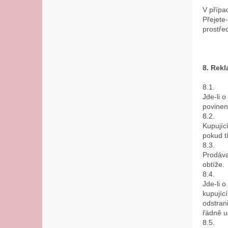
V přípa
Přejete
prostře
8. Rekl
8.1.
Jde-li o
povinen
8.2.
Kupujíc
pokud t
8.3.
Prodáva
obtíže.
8.4.
Jde-li 
kupujíc
odstran
řádně u
8.5.