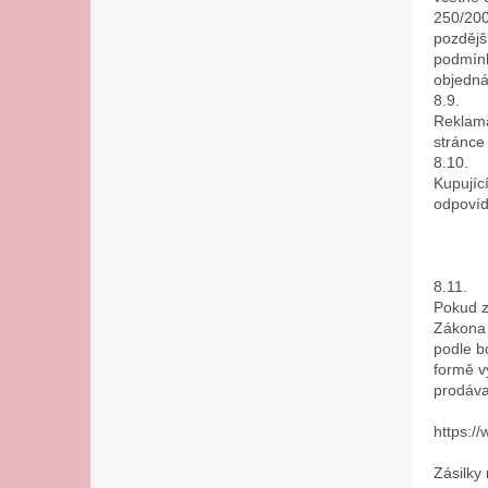
250/200
pozdějš
podmínk
objedná
8.9.
Reklama
stránce
8.10.
Kupujíc
odpovíd
8.11.
Pokud z
Zákona 
podle b
formě v
prodáva
https:/
Zásilky