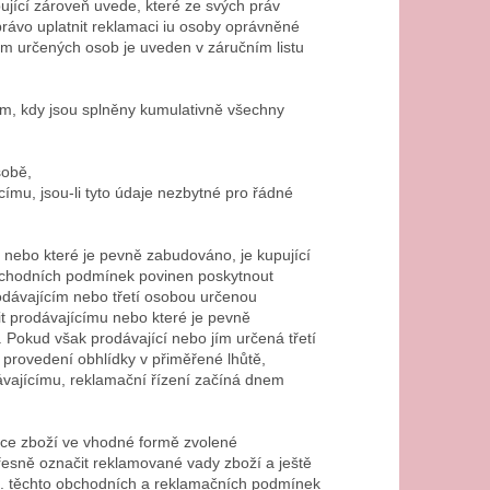
jící zároveň uvede, které ze svých práv
právo uplatnit reklamaci iu osoby oprávněné
m určených osob je uveden v záručním listu
nem, kdy jsou splněny kumulativně všechny
sobě,
ímu, jsou-li tyto údaje nezbytné pro řádné
 nebo které je pevně zabudováno, je kupující
obchodních podmínek povinen poskytnout
dávajícím nebo třetí osobou určenou
čit prodávajícímu nebo které je pevně
 Pokud však prodávající nebo jím určená třetí
 provedení obhlídky v přiměřené lhůtě,
vajícímu, reklamační řízení začíná dnem
ace zboží ve vhodné formě zvolené
esně označit reklamované vady zboží a ještě
8.3. těchto obchodních a reklamačních podmínek