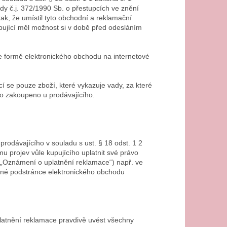
y č.j. 372/1990 Sb. o přestupcích ve znění
ak, že umístil tyto obchodní a reklamační
pující měl možnost si v době před odesláním
e formě elektronického obchodu na internetové
cí se pouze zboží, které vykazuje vady, za které
lo zakoupeno u prodávajícího.
prodávajícího v souladu s ust. § 18 odst. 1 2
u projev vůle kupujícího uplatnit své právo
 „Oznámení o uplatnění reklamace“) např. ve
ušné podstránce elektronického obchodu
platnění reklamace pravdivě uvést všechny