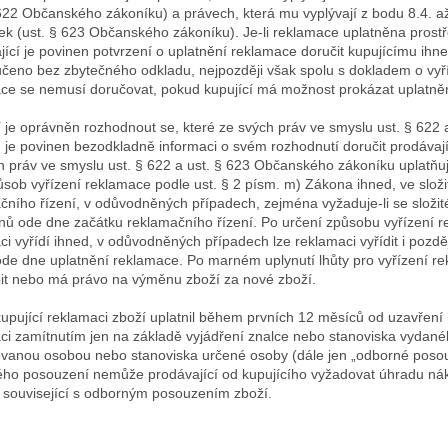
 622 Občanského zákoníku) a právech, která mu vyplývají z bodu 8.4. a
k (ust. § 623 Občanského zákoníku). Je-li reklamace uplatněna prost
jící je povinen potvrzení o uplatnění reklamace doručit kupujícímu ihne
učeno bez zbytečného odkladu, nejpozději však spolu s dokladem o vyří
ce se nemusí doručovat, pokud kupující má možnost prokázat uplatně
í je oprávněn rozhodnout se, které ze svých práv ve smyslu ust. § 622
 je povinen bezodkladně informaci o svém rozhodnutí doručit prodávají
h práv ve smyslu ust. § 622 a ust. § 623 Občanského zákoníku uplatňu
působ vyřízení reklamace podle ust. § 2 písm. m) Zákona ihned, ve slož
čního řízení, v odůvodněných případech, zejména vyžaduje-li se složit
nů ode dne začátku reklamačního řízení. Po určení způsobu vyřízení 
ci vyřídí ihned, v odůvodněných případech lze reklamaci vyřídit i pozdě
ode dne uplatnění reklamace. Po marném uplynutí lhůty pro vyřízení r
it nebo má právo na výměnu zboží za nové zboží.
upující reklamaci zboží uplatnil během prvních 12 měsíců od uzavření 
ci zamítnutím jen na základě vyjádření znalce nebo stanoviska vydané
ovanou osobou nebo stanoviska určené osoby (dále jen „odborné posou
ho posouzení nemůže prodávající od kupujícího vyžadovat úhradu nák
 související s odborným posouzením zboží.