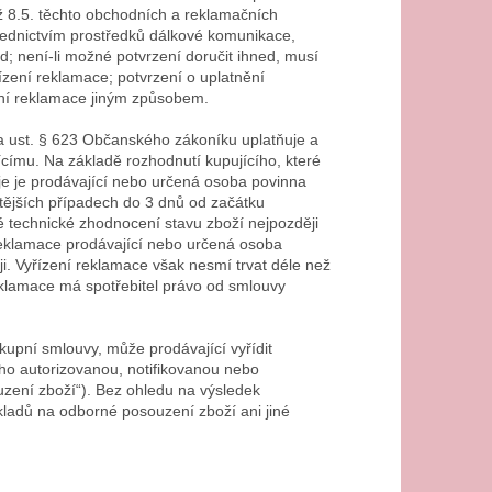
ž 8.5. těchto obchodních a reklamačních
řednictvím prostředků dálkové komunikace,
d; není-li možné potvrzení doručit ihned, musí
zení reklamace; potvrzení o uplatnění
ní reklamace jiným způsobem.
 a ust. § 623 Občanského zákoníku uplatňuje a
címu. Na základě rozhodnutí kupujícího, které
je je prodávající nebo určená osoba povinna
itějších případech do 3 dnů od začátku
é technické zhodnocení stavu zboží nejpozději
reklamace prodávající nebo určená osoba
ji. Vyřízení reklamace však nesmí trvat déle než
eklamace má spotřebitel právo od smlouvy
kupní smlouvy, může prodávající vyřídit
ho autorizovanou, notifikovanou nebo
zení zboží“). Bez ohledu na výsledek
ladů na odborné posouzení zboží ani jiné