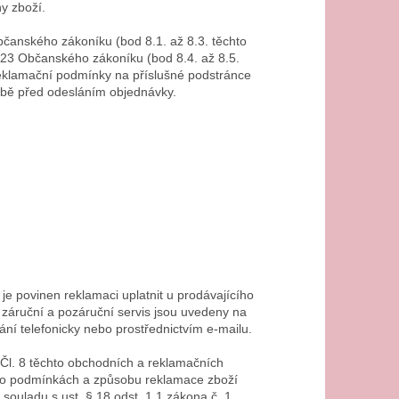
ny zboží.
Občanského zákoníku (bod 8.1. až 8.3. těchto
623 Občanského zákoníku (bod 8.4. až 8.5.
reklamační podmínky na příslušné podstránce
době před odesláním objednávky.
je povinen reklamaci uplatnit u prodávajícího
záruční a pozáruční servis jsou uvedeny na
ání telefonicky nebo prostřednictvím e-mailu.
 Čl. 8 těchto obchodních a reklamačních
 o podmínkách a způsobu reklamace zboží
 souladu s ust. § 18 odst. 1 1 zákona č. 1