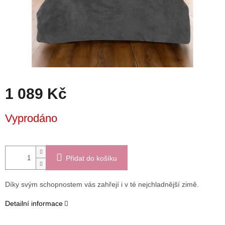
1 089 Kč
Měrná
Vyprodáno
cena:
Přidat do košíku
Díky svým schopnostem vás zahřejí i v té nejchladnější zimě.
Detailní informace