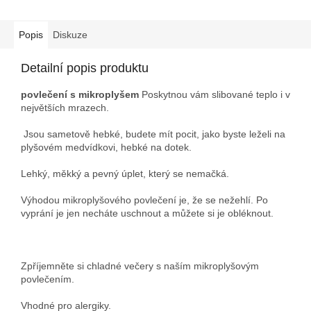
Popis
Diskuze
Detailní popis produktu
povlečení s mikroplyšem
Poskytnou vám slibované teplo i v
největších mrazech.
Jsou sametově hebké, budete mít pocit, jako byste leželi na
plyšovém medvídkovi, hebké na dotek.
Lehký, měkký a pevný úplet, který se nemačká.
Výhodou mikroplyšového povlečení je, že se nežehlí. Po
vyprání je jen necháte uschnout a můžete si je obléknout.
Zpříjemněte si chladné večery s naším mikroplyšovým
povlečením.
Vhodné pro alergiky.