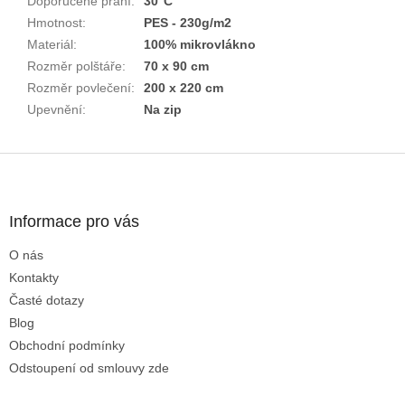
Doporučené praní
:
30°C
Hmotnost
:
PES - 230g/m2
Materiál
:
100% mikrovlákno
Rozměr polštáře
:
70 x 90 cm
Rozměr povlečení
:
200 x 220 cm
Upevnění
:
Na zip
Z
á
p
a
Informace pro vás
t
O nás
í
Kontakty
Časté dotazy
Blog
Obchodní podmínky
Odstoupení od smlouvy zde