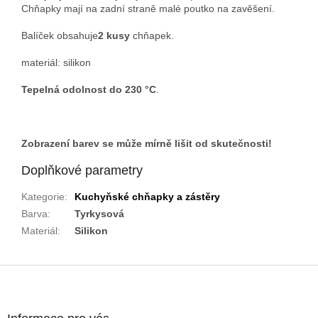
Chňapky mají na zadní straně malé poutko na zavěšení.
Balíček obsahuje
2 kusy
chňapek.
materiál: silikon
Tepelná odolnost do 230
°C
.
Zobrazení barev se může mírně lišit od skutečnosti!
Doplňkové parametry
Kategorie
:
Kuchyňské chňapky a zástěry
Barva
:
Tyrkysová
Materiál
:
Silikon
Z
á
p