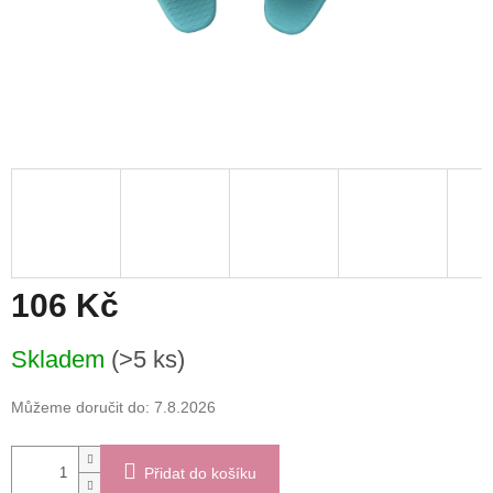
106 Kč
Měrná
Skladem
(>5 ks)
cena:
Můžeme doručit do:
7.8.2026
Přidat do košíku