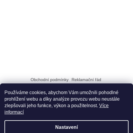
Obchodní podmínky
Reklamační řád
Zásady zpracování a ochrany osobních údajů GDPR
Doprava a možnosti platby
Dokumenty na stiahnutie
Používáme cookies, abychom Vám umožnili pohodlné
prohlížení webu a díky analýze provozu webu neustále
zlepšovali jeho funkce, výkon a použitelnost.
Více
informací
Nastavení
Vytvořil Shoptet