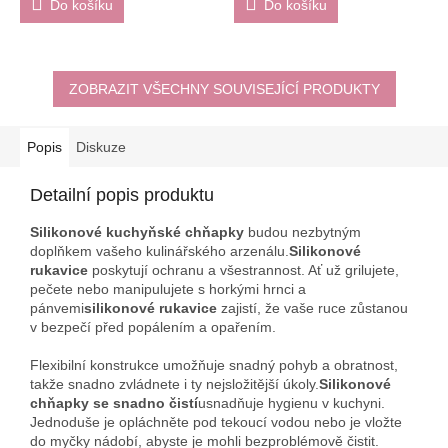
Do košíku
Do košíku
ZOBRAZIT VŠECHNY SOUVISEJÍCÍ PRODUKTY
Popis
Diskuze
Detailní popis produktu
Silikonové kuchyňské chňapky
budou nezbytným
doplňkem vašeho kulinářského arzenálu.
Silikonové
rukavice
poskytují ochranu a všestrannost. Ať už grilujete,
pečete nebo manipulujete s horkými hrnci a
pánvemi
silikonové rukavice
zajistí, že vaše ruce zůstanou
v bezpečí před popálením a opařením.
Flexibilní konstrukce umožňuje snadný pohyb a obratnost,
takže snadno zvládnete i ty nejsložitější úkoly.
Silikonové
chňapky se snadno čistí
usnadňuje hygienu v kuchyni.
Jednoduše je opláchněte pod tekoucí vodou nebo je vložte
do myčky nádobí, abyste je mohli bezproblémově čistit.