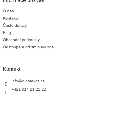
a
Informace pro vás
t
O nás
í
Kontakty
Časté dotazy
Blog
Obchodní podmínky
Odstoupení od smlouvy zde
Kontakt
info
@
didatexcz.cz
+421 914 21 21 22