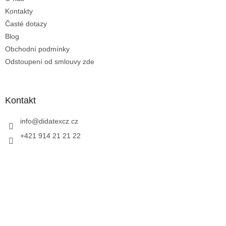
í
Kontakty
Časté dotazy
Blog
Obchodní podmínky
Odstoupení od smlouvy zde
Kontakt
info
@
didatexcz.cz
+421 914 21 21 22