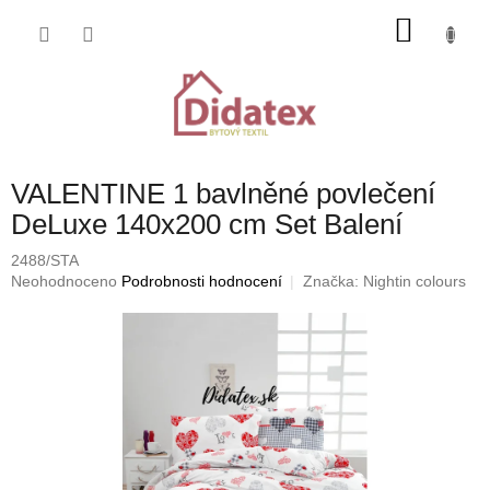
Přejít
NÁKU
na
obsah
KOŠÍK
VALENTINE 1 bavlněné povlečení
DeLuxe 140x200 cm Set Balení
2488/STA
Průměrné
Neohodnoceno
Podrobnosti hodnocení
Značka:
Nightin colours
hodnocení
produktu
je
0,0
z
5
hvězdiček.