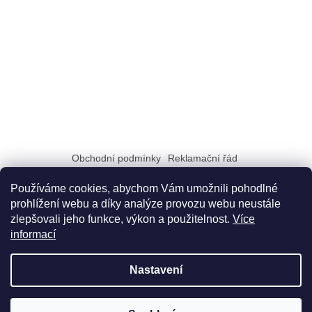
Obchodní podmínky
Reklamační řád
Zásady zpracování a ochrany osobních údajů GDPR
Doprava a možnosti platby
Dokumenty na stiahnutie
Používáme cookies, abychom Vám umožnili pohodlné
prohlížení webu a díky analýze provozu webu neustále
zlepšovali jeho funkce, výkon a použitelnost.
Více
informací
Nastavení
Vytvořil Shoptet