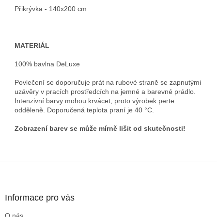
Přikrývka - 140x200 cm
MATERIÁL
100% bavlna DeLuxe
Povlečení se doporučuje prát na rubové straně se zapnutými
uzávěry v pracích prostředcích na jemné a barevné prádlo.
Intenzivní barvy mohou krvácet, proto výrobek perte
odděleně. Doporučená teplota praní je 40 °C.
Zobrazení barev se může mírně lišit od skutečnosti!
Z
á
p
a
Informace pro vás
t
O nás