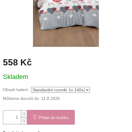
558 Kč
Měrná
Skladem
cena:
Obsah balení
Můžeme doručit do:
11.8.2026
Přidat do košíku