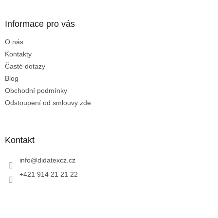
á
p
a
Informace pro vás
t
O nás
í
Kontakty
Časté dotazy
Blog
Obchodní podmínky
Odstoupení od smlouvy zde
Kontakt
info
@
didatexcz.cz
+421 914 21 21 22