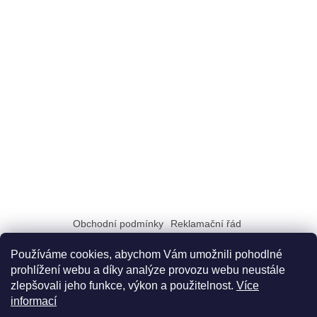
Obchodní podmínky
Reklamační řád
Zásady zpracování a ochrany osobních údajů GDPR
Doprava a možnosti platby
Dokumenty na stiahnutie
Používáme cookies, abychom Vám umožnili pohodlné
prohlížení webu a díky analýze provozu webu neustále
zlepšovali jeho funkce, výkon a použitelnost.
Více
informací