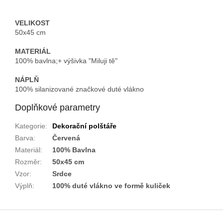
VELIKOST
50x45 cm
MATERIÁL
100% bavlna;
+ výšivka "Miluji tě"
NÁPLŇ
100% silanizované značkové duté vlákno
Doplňkové parametry
Kategorie
:
Dekorační polštáře
Barva
:
Červená
Materiál
:
100% Bavlna
Rozměr
:
50x45 cm
Vzor
:
Srdce
Výplň
:
100% duté vlákno ve formě kuliček
Z