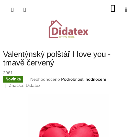
Přejít
NÁKU
na
obsah
KOŠÍK
Valentýnský polštář I love you -
tmavě červený
2961
Průměrné
Neohodnoceno
Podrobnosti hodnocení
Novinka
hodnocení
Značka:
Didatex
produktu
je
0,0
z
5
hvězdiček.