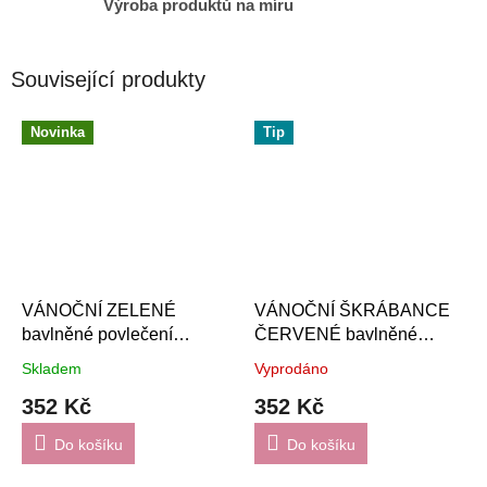
Výroba produktů na míru
Související produkty
Novinka
Tip
VÁNOČNÍ ZELENÉ
VÁNOČNÍ ŠKRÁBANCE
bavlněné povlečení
ČERVENÉ bavlněné
DeLuxe
povlečení DeLuxe
Skladem
Vyprodáno
352 Kč
352 Kč
Do košíku
Do košíku