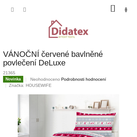
Přejít
NÁKU
na
obsah
KOŠÍK
VÁNOČNÍ červené bavlněné
povlečení DeLuxe
21365
Průměrné
Neohodnoceno
Podrobnosti hodnocení
Novinka
hodnocení
Značka:
HOUSEWIFE
produktu
je
0,0
z
5
hvězdiček.