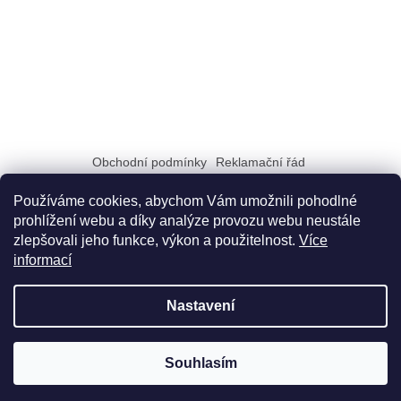
Obchodní podmínky
Reklamační řád
Zásady zpracování a ochrany osobních údajů GDPR
Doprava a možnosti platby
Dokumenty na stiahnutie
Používáme cookies, abychom Vám umožnili pohodlné
prohlížení webu a díky analýze provozu webu neustále
zlepšovali jeho funkce, výkon a použitelnost.
Více
informací
Nastavení
Vytvořil Shoptet
Souhlasím
Copyright 2026
Didatex.cz
. Všechna práva vyhrazena.