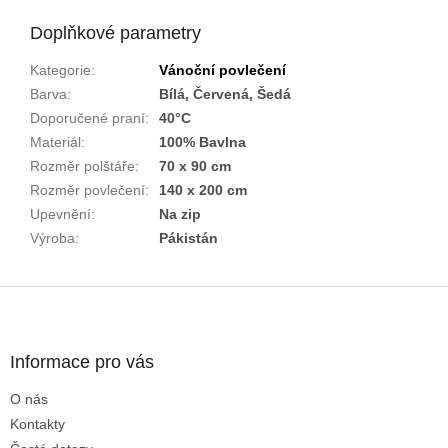
Doplňkové parametry
Kategorie
:
Vánoční povlečení
Barva
:
Bílá, Červená, Šedá
Doporučené praní
:
40°C
Materiál
:
100% Bavlna
Rozměr polštáře
:
70 x 90 cm
Rozměr povlečení
:
140 x 200 cm
Upevnění
:
Na zip
Výroba
:
Pákistán
Z
á
p
a
Informace pro vás
t
O nás
í
Kontakty